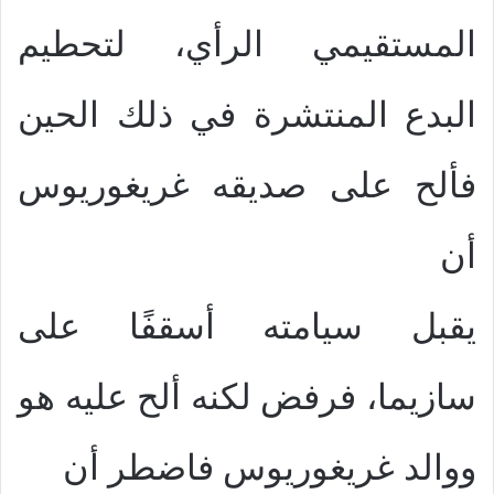
المستقيمي الرأي، لتحطيم
البدع المنتشرة في ذلك الحين
فألح على صديقه غريغوريوس
أن
يقبل سيامته أسقفًا على
سازيما، فرفض لكنه ألح عليه هو
ووالد غريغوريوس فاضطر أن