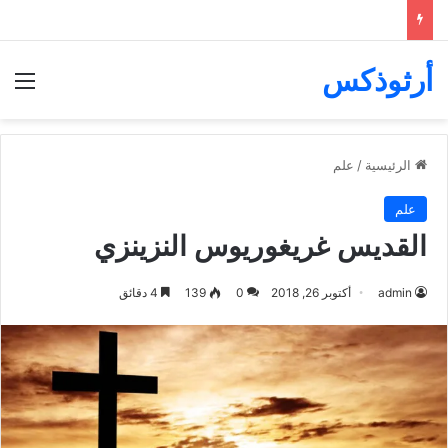
أرثوذكس
الق
الرئيسية
/
علم
علم
القديس غريغوريوس النزينزي
admin
أكتوبر 26, 2018
0
139
4 دقائق