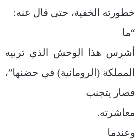
خطورته الخفية، حتى قال عنه:
“ما
أشرس هذا الوحش الذي تربيه
المملكة (الرومانية) في حضنها”،
فصار يتجنب
معاشرته.
وعندما