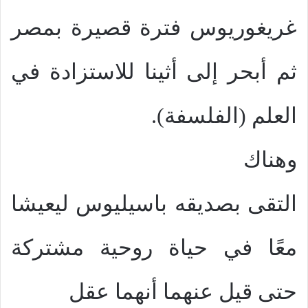
غريغوريوس فترة قصيرة بمصر
ثم أبحر إلى أثينا للاستزادة في
العلم (الفلسفة).
وهناك
التقى بصديقه باسيليوس ليعيشا
معًا في حياة روحية مشتركة
حتى قيل عنهما أنهما عقل