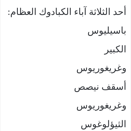
أحد الثلاثة آباء الكبادوك العظام:
باسيليوس
الكبير
وغريغوريوس
أسقف نيصص
وغريغوريوس
الثيؤلوغوس