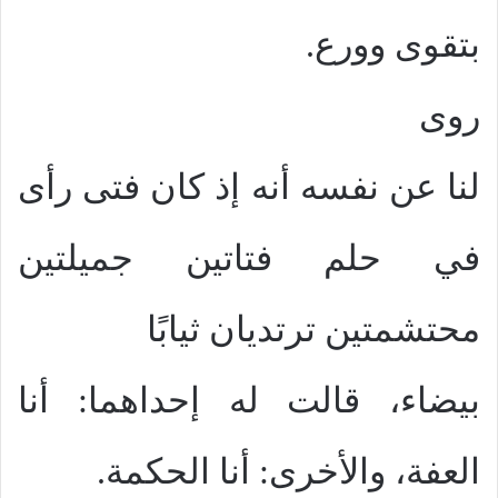
بتقوى وورع.
روى
لنا عن نفسه أنه إذ كان فتى رأى
في حلم فتاتين جميلتين
محتشمتين ترتديان ثيابًا
بيضاء، قالت له إحداهما: أنا
العفة، والأخرى: أنا الحكمة.