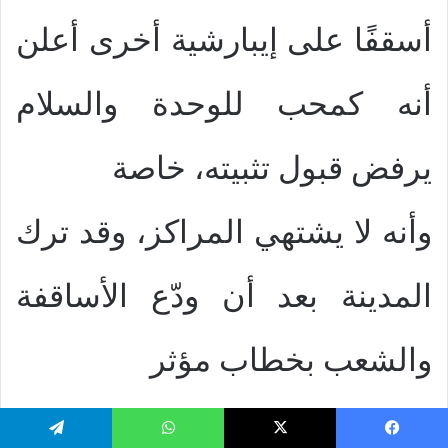
أسقفًا على إيبارشية أخرى أعلن
أنه كمحب للوحدة والسلام
يرفض قبول تثبيته، خاصة
وأنه لا يشتهي المراكز، وقد ترك
المدينة بعد أن ودّع الأساقفة
والشعب بخطاب مؤثر
للغاية، ثم ذهب إلي نزينزا يقاوم
يسبوك
‫X
واتساب
تيلقرام