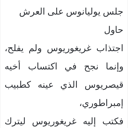
جلس يوليانوس على العرش
حاول
اجتذاب غريغوريوس ولم يفلح،
وإنما نجح في اكتساب أخيه
قيصريوس الذي عينه كطبيب
إمبراطوري،
فكتب إليه غريغوريوس ليترك