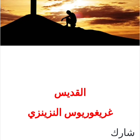
القديس
غريغوريوس النزينزي
شارك