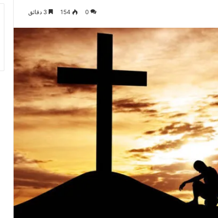
0
154
3 دقائق