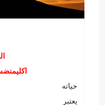
ال
اكليمنضس
حياته
يعتبر