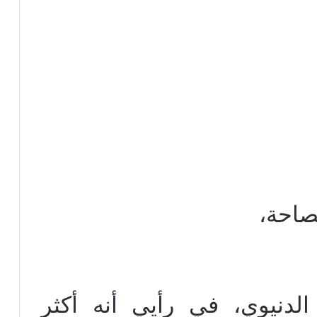
صاحة،
لدنيوي، في رأيي أنه أكثر