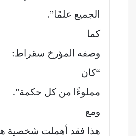
الجميع علمًا”.
كما
وصفه المؤرخ سقراط:
“كان
مملوءًا من كل حكمة”.
ومع
هذا فقد أهملت شخصية هذ