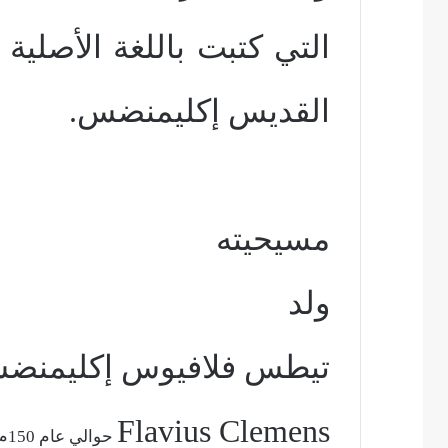
التي كتبت باللغة الأصلية
القديس إكليمنضس.
مسيحيته
ولد
تيطس فلافيوس إكليمن
Flavius Clemens
حوالي عام 150م من