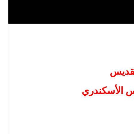
قديس
 الأسكندري