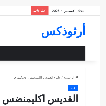
الثلاثاء, أغسطس 4 2026
أخبار عاجلة
أرثوذكس
الرئيسية
/
علم
/
القديس اكليمنضس الأسكندري
علم
القديس اكليمنضس ا