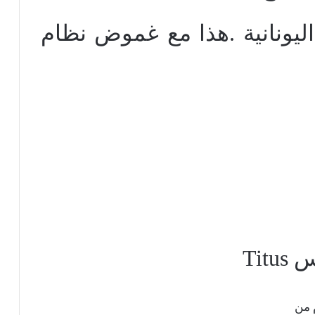
 اليونانية .هذا مع غموض نظام
ضس
Titus