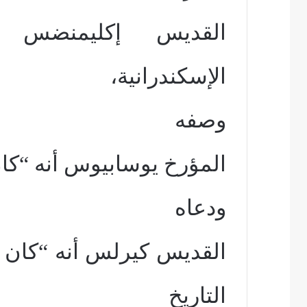
القديس إكليمنضس أ
الإسكندرانية،
وصفه
المؤرخ يوسابيوس أنه “كان
ودعاه
القديس كيرلس أنه “كان شغ
التاريخ