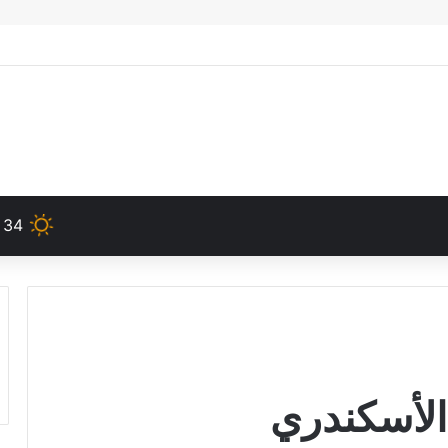
34
لأسكندري