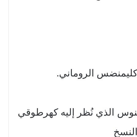
إكليمنضس الروماني.
نوس الذي نُظر إليه كهرطوقي
النسخ