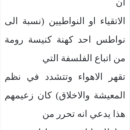
ان
الاتقياء او النواطيين (نسبة الى
نواطس احد كهنة كنيسة رومة
من اتباع الفلسفة التي
تقهر الاهواء وتتشدد في نظم
المعيشة والاخلاق) كان زعيمهم
هذا يدعي انه تحرر من