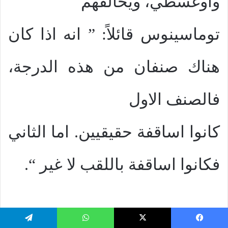
واوغسطي، ويخالفهم
توماسينوس قائلاً: ” انه اذا كان
هناك صنفان من هذه الدرجة،
فالصنف الاول
كانوا اساقفة حقيقيين. اما الثاني
فكانوا اساقفة باللقب لا غير “.
يسبوك
‫X
واتساب
تيلقرام