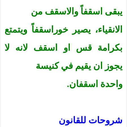
يبقى اسقفاً والاسقف من
الانقياء، يصير خوراسقفاً ويتمتع
بكرامة قس او اسقف لانه لا
يجوز ان يقيم في كنيسة
واحدة اسقفان.
شروحات للقانون