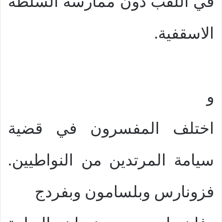
في اللقب دون ممارسة السلطة
الاسقفية.
و
اختلف المفسرون في قضية
سيامة المرتدين من النواطيين.
فزونارس وبلسامون وبفردج