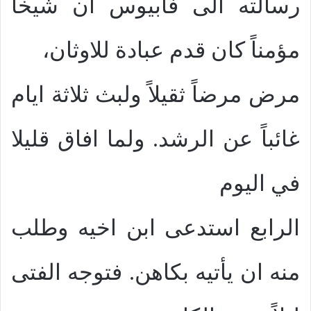
رسالته الى فابيوس ان شيخاً
مؤمناً كان قدم عبادة للاوثان،
مرض مرضاً ثقيلاً ولبث ثلاثة ايام
غائباً عن الرشد. ولما افاق قليلا
في اليوم
الرابع استدعى ابن اخيه وطلب
منه ان يأتيه بكاهن. فتوجه الفتى