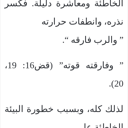
الخاطئة ومعاشرة دليلة. فكسر
نذره، وانطفات حرارته
” والرب فارقه “.
” وفارقته قوته” (قض16: 19،
20).
لذلك كله، وبسبب خطورة البيئة
الخاطئة على