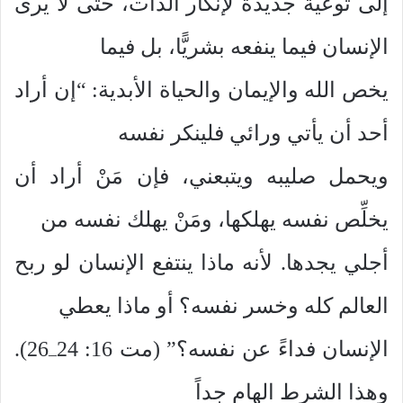
إلى توعية جديدة لإنكار الذات، حتى لا يرى
الإنسان فيما ينفعه بشريًّا، بل فيما
يخص الله والإيمان والحياة الأبدية: “إن أراد
أحد أن يأتي ورائي فلينكر نفسه
ويحمل صليبه ويتبعني، فإن مَنْ أراد أن
يخلِّص نفسه يهلكها، ومَنْ يهلك نفسه من
أجلي يجدها. لأنه ماذا ينتفع الإنسان لو ربح
العالم كله وخسر نفسه؟ أو ماذا يعطي
الإنسان فداءً عن نفسه؟” (مت 16: 24
26).
–
وهذا الشرط الهام جداً