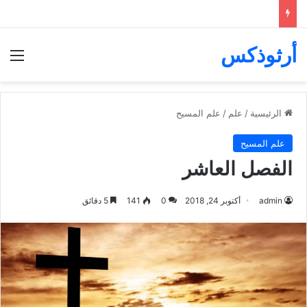
أرثوذكس
الق
الرئيسية
/
علم
/
علم المسيح
علم المسيح
الفصل العاشر
admin
أكتوبر 24, 2018
0
141
5 دقائق