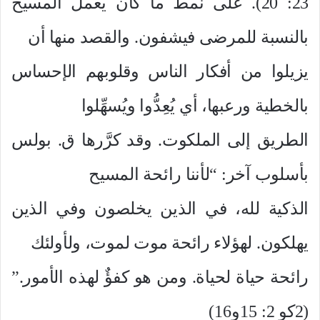
23: 20). على نمط ما كان يعمل المسيح
بالنسبة للمرضى فيشفون. والقصد منها أن
يزيلوا من أفكار الناس وقلوبهم الإحساس
بالخطية ورعبها، أي يُعِدُّوا ويُسهِّلوا
الطريق إلى الملكوت. وقد كرَّرها ق. بولس
بأسلوب آخر: “لأننا رائحة المسيح
الذكية لله، في الذين يخلصون وفي الذين
يهلكون. لهؤلاء رائحة موت لموت، ولأولئك
رائحة حياة لحياة. ومن هو كفؤٌ لهذه الأمور.”
(2كو 2:
15و16)