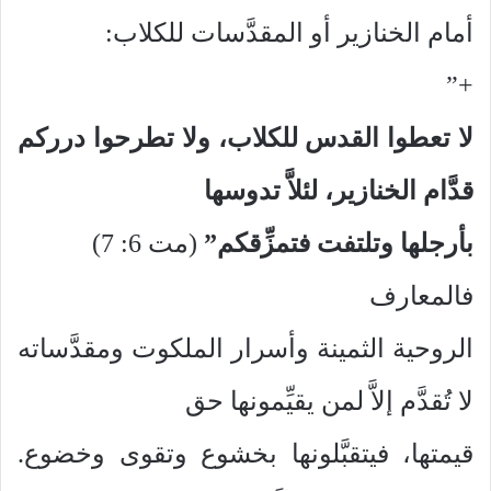
أمام الخنازير أو المقدَّسات للكلاب:
+”
لا تعطوا القدس للكلاب، ولا تطرحوا درركم
قدَّام الخنازير، لئلاَّ تدوسها
بأرجلها وتلتفت فتمزِّقكم”
(مت 6: 7)
فالمعارف
الروحية الثمينة وأسرار الملكوت ومقدَّساته
لا تُقدَّم إلاَّ لمن يقيِّمونها حق
قيمتها، فيتقبَّلونها بخشوع وتقوى وخضوع.