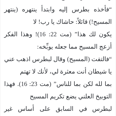
“فأخذه بطرس إليه وابتدأ ينتهره (ينتهر
المسيح!) قائلاً: حاشاك يا رب! لا
يكون لك هذا” (مت 22: 16)! وهذا الفكر
أزعج المسيح مما جعله يوبِّخه:
“فالتفت (المسيح) وقال لبطرس اذهب عني
يا شيطان أنت معثرة لي، لأنك لا تهتم
بما لله لكن بما للناس” (مت 23: 16). فهذا
التوبيخ العلني يضع تكريم المسيح
لبطرس في السابق على أساس غير