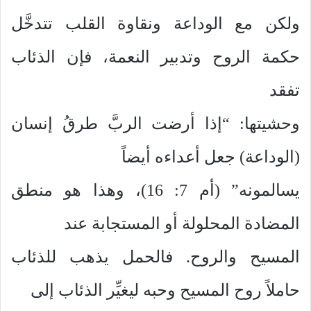
ولكن مع الوداعة ونقاوة القلب تتدخَّل
حكمة الروح وتدبير النعمة، فإن الذئاب
تفقد
وحشيتها: “إذا أرضت الربَّ طرقُ إنسان
(الوداعة) جعل أعداءه أيضاً
يسالمونه” (أم 7: 16)، وهذا هو منطق
المضادة المحلولة أو المستجابة عند
المسيح والروح. فالحمل يذهب للذئاب
حاملاً روح المسيح وحبه ليغيِّر الذئاب إلى