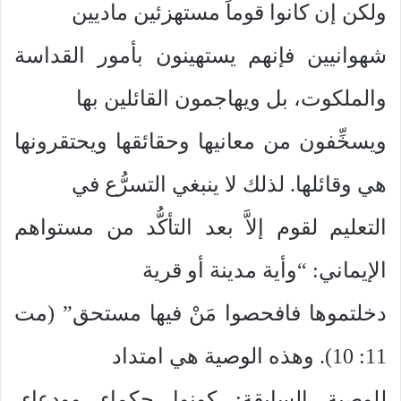
ولكن إن كانوا قوماً مستهزئين ماديين
شهوانيين فإنهم يستهينون بأمور القداسة
والملكوت، بل ويهاجمون القائلين بها
ويسخِّفون من معانيها وحقائقها ويحتقرونها
هي وقائلها. لذلك لا ينبغي التسرُّع في
التعليم لقوم إلاَّ بعد التأكُّد من مستواهم
الإيماني: “وأية مدينة أو قرية
دخلتموها فافحصوا مَنْ فيها مستحق” (مت
11: 10). وهذه الوصية هي امتداد
للوصية السابقة: كونوا حكماء وودعاء،