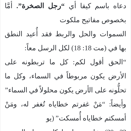
دعاه باسم كيفا أي
“رجل الصخرة”.
أمَّا
بخصوص مفاتيح ملكوت
السموات والحل والربط فقد أُعيد النطق
بها في (مت 18: 18) لكل الرسل معاً:
“الحق أقول لكم: كل ما تربطونه على
الأرض يكون مربوطاً في السماء، وكل ما
تحلُّونه على الأرض يكون محلولاً في السماء”
وأيضاً: “مَنْ غفرتم خطاياه تُغفر له، ومَنْ
أمسكتم خطاياه أُمسكت” (يو