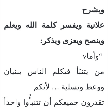
ويشرح
علانية ويفسر كلمة الله ويعلم
وينصح ويعزى ويذكر:
“وأما
v
من يتنبّأ فيكلم الناس ببنيان
ووعظ وتسلية
…
لأنكم
تقدرون جميعكم أن تتنبأُوا واحداً