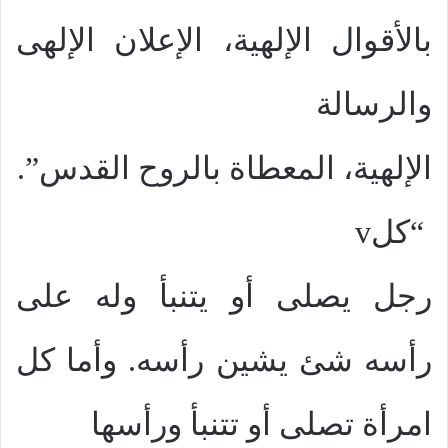
بالأقوال الإلهية، الإعلان الإلهى
والرسالة
الإلهية، المعطاة بالروح القدس”.
“كل
v
رجل يصلى أو يتنبأ وله على
رأسه شئ يشين رأسه. وأما كل
امرأة تصلى أو تتنبأ ورأسها