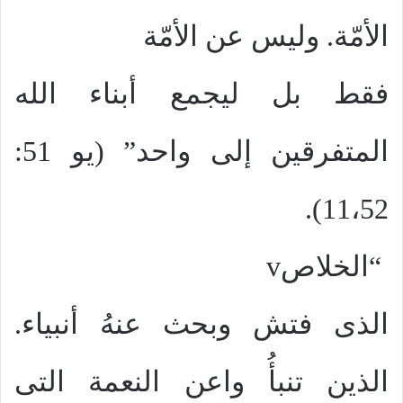
الأمّة. وليس عن الأمّة
فقط بل ليجمع أبناء الله
المتفرقين إلى واحد” (يو 51:
11،52).
“الخلاص
v
الذى فتش وبحث عنهُ أنبياء.
الذين تنبأُ واعن النعمة التى