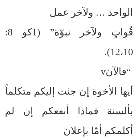
الواحد
…
ولآخر عمل
قُواتٍ ولآخر نبوّة” (1كو 8:
12،10).
“فالآن
v
أيها الأخوة إن جئت إليكم متكلماً
بألسنة فماذا أنفعكم إن لم
أكلمكم أمّا بإعلان