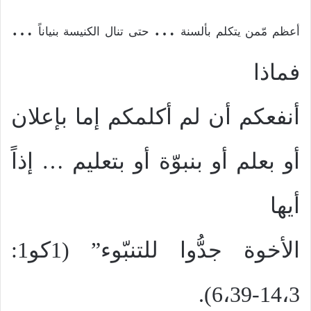
…
…
أعظم مّمن يتكلم بألسنة
حتى تنال الكنيسة بنياناً
فماذا
أنفعكم أن لم أكلمكم إما بإعلان
أو بعلم أو بنبوّة أو بتعليم
…
إذاً
أيها
الأخوة جدُّوا للتنبّوء” (1كو1:
14،3-6،39).