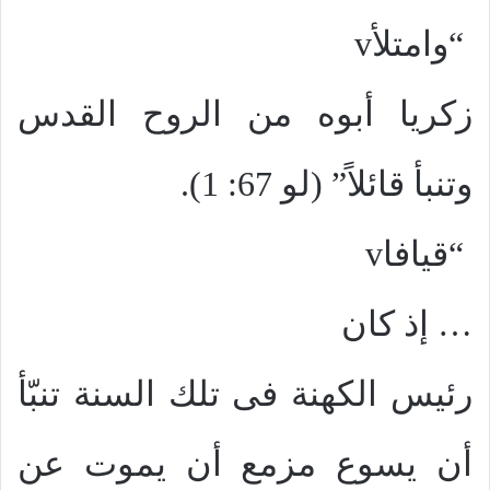
“وامتلأ
v
زكريا أبوه من الروح القدس
وتنبأ قائلاً” (لو 67: 1).
“قيافا
v
…
إذ كان
رئيس الكهنة فى تلك السنة تنبّأ
أن يسوع مزمع أن يموت عن