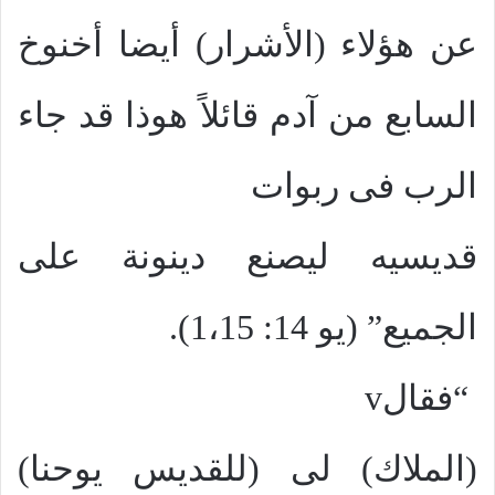
عن هؤلاء (الأشرار) أيضا أخنوخ
السابع من آدم قائلاً هوذا قد جاء
الرب فى ربوات
قديسيه ليصنع دينونة على
الجميع” (يو 14: 1،15).
“فقال
v
(الملاك) لى (للقديس يوحنا)