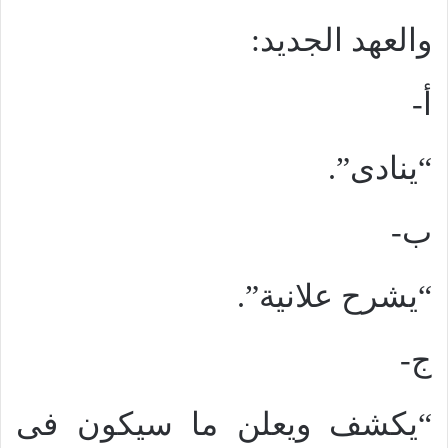
والعهد الجديد:
أ-
“ينادى”.
ب-
“يشرح علانية”.
ج-
“يكشف ويعلن ما سيكون فى