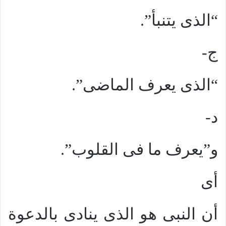
“الذى يتنبأ”.
ج-
“الذى يعرف الماضى”.
د-
و”يعرف ما فى القلوب”.
أى
أن النبى هو الذى ينادى بالدعوة