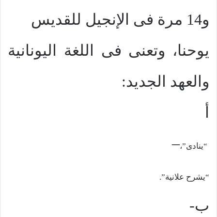
و14 مرة فى الإنجيل للقديس
يوحنا، وتعنى فى اللغة اليونانية
والعهد الجديد:
أ
–
“ينادى”،
“يشرح علانية”.
ب-