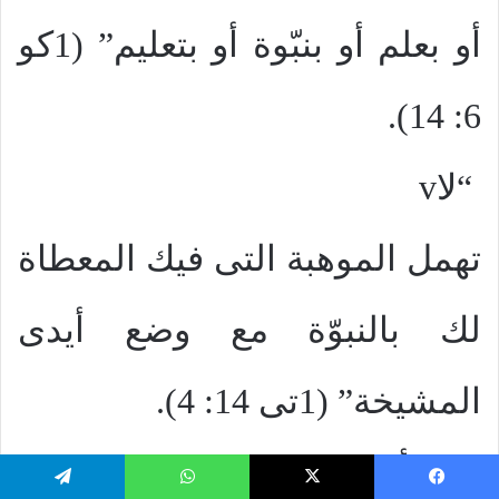
أو بعلم أو بنبّوة أو بتعليم” (1كو
).
6: 14
“لا
v
تهمل الموهبة التى فيك المعطاة
لك بالنبوّة مع وضع أيدى
المشيخة” (1تى 14: 4).
“وسأعطى
v
يسبوك
‫X
واتساب
تيلقرام