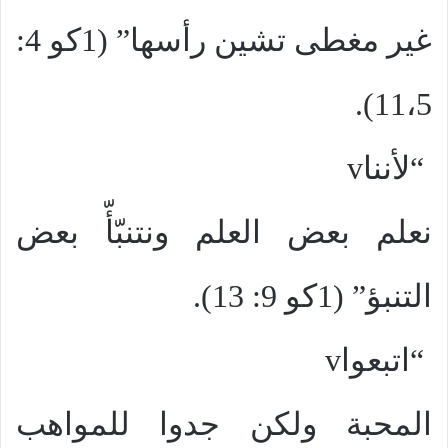
غير مغطى تشين رأسها” (1كو 4:
11،5).
“لأننا
v
نعلم بعض العلم ونتنبّأّ بعض
التنبؤ” (1كو
9: 13
).
“اتبعوا
v
المحبة ولكن جدوا للمواهب