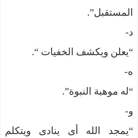
المستقبل”.
د-
“يعلن ويكشف الخفيات “.
ه-
“له موهبة النبوة”.
و-
“يمجد الله أى ينادى ويتكلم