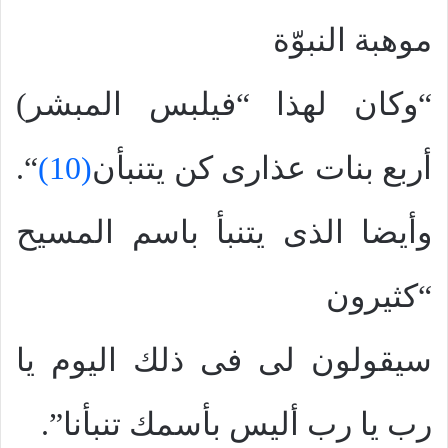
موهبة النبوّة
“وكان لهذا “فيلبس المبشر)
أربع بنات عذارى كن يتنبأن
(10)
“.
وأيضا الذى يتنبأ باسم المسيح
“كثيرون
سيقولون لى فى ذلك اليوم يا
رب يا رب أليس بأسمك تنبأنا”.