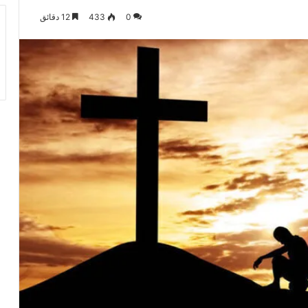
0
433
12 دقائق