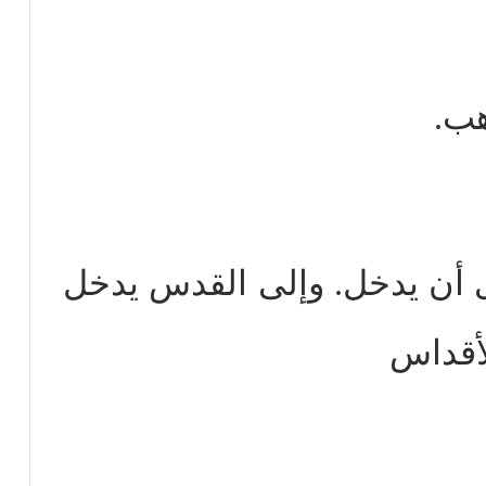
هب.
ى أن يدخل. وإلى القدس يدخل
أقداس