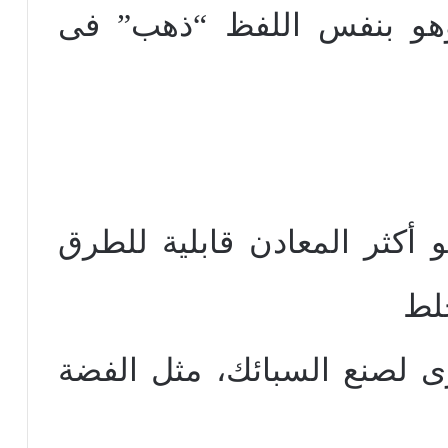
هو بنفس اللفظ
“
ذهب” فى
و أكثر المعادن قابلية للطرق
خلط
رى لصنع السبائك، مثل الفضة