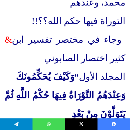
محمد، وعندهم
التوراة فيها حكم الله؟؟!!
وجاء في مختصر تفسير ابن
&
كثير اختصار الصابوني
المجلد الأول
“
وَكَيْفَ يُحَكِّمُونَكَ
وَعِنْدَهُمُ التَّوْرَاةُ فِيهَا حُكْمُ اللَّهِ ثُمَّ
يَتَوَلَّوْنَ مِنْ بَعْدِ
يسبوك
‫X
واتساب
تيلقرام