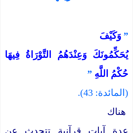
”
وَكَيْفَ
يُحَكِّمُونَكَ وَعِنْدَهُمُ التَّوْرَاةُ فِيهَا
حُكْمُ اللَّهِ
”
(المائدة: 43).
هناك
عدة آيات قرآنية تتحدث عن