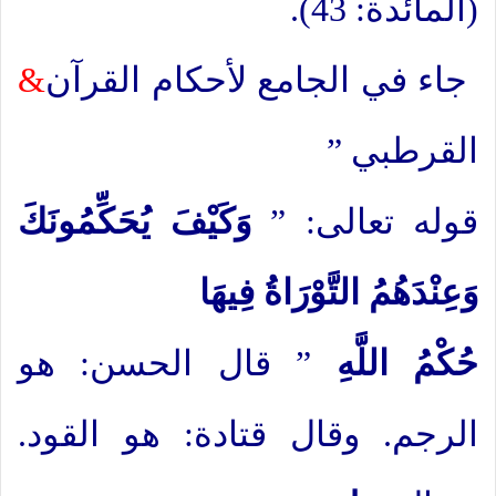
(المائدة: 43).
جاء في الجامع لأحكام القرآن
&
القرطبي ”
قوله تعالى: ”
وَكَيْفَ يُحَكِّمُونَكَ
وَعِنْدَهُمُ التَّوْرَاةُ فِيهَا
حُكْمُ اللَّهِ
” قال الحسن: هو
الرجم. وقال قتادة: هو القود.