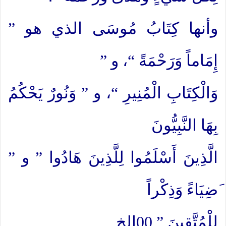
وأنها كِتَابُ مُوسَى الذي هو ”
إِمَاماً وَرَحْمَةً “، و ”
وَالْكِتَابِ الْمُنِيرِ “، و ” وَنُورٌ يَحْكُمُ
بِهَا النَّبِيُّونَ
الَّذِينَ أَسْلَمُوا لِلَّذِينَ هَادُوا ” و ”
َضِيَاءً وَذِكْراً
لِلْمُتَّقِينَ ” 00الخ