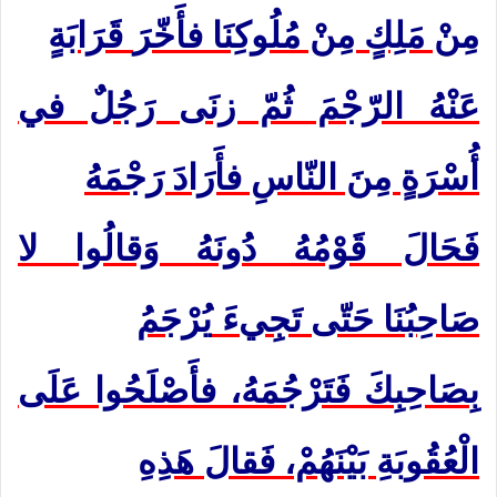
مِنْ مَلِكٍ مِنْ مُلُوكِنَا فأَخّرَ
قَرَابَةٍ
عَنْهُ الرّجْمَ ثُمّ زنَى رَجُلٌ في
أُسْرَةٍ مِنَ النّاسِ فأَرَادَ رَجْمَهُ
فَحَالَ قَوْمُهُ دُونَهُ وَقالُوا لا
صَاحِبُنَا حَتّى تَجِيءَ
يُرْجَمُ
بِصَاحِبِكَ فَتَرْجُمَهُ، فأَصْلَحُوا عَلَى
الْعُقُوبَةِ بَيْنَهُمْ، فَقالَ
هَذِهِ