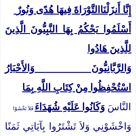
إِنَّا أَنزَلْنَا
التَّوْرَاةَ فِيهَا هُدًى وَنُورٌ
أَسْلَمُوا
يَحْكُمُ بِهَا النَّبِيُّونَ الَّذِينَ
لِلَّذِينَ هَادُوا
وَالرَّبَّانِيُّونَ وَالأَحْبَارُ
اسْتُحْفِظُوا مِنْ كِتَابِ اللَّهِ
بِمَا
النَّاسَ
وَكَانُوا عَلَيْهِ شُهَدَاءَ
فَلاَ تَخْشَوْا
وَاخْشَوْنِي وَلاَ تَشْتَرُوا بِآيَاتِي ثَمَنًا