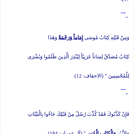
¯
”
وَمِنْ قَبْلِهِ كِتَابُ مُوسَى
إِمَاماً وَرَحْمَةً
وَهَذَا
كِتَابٌ مُصَدِّقٌ لِسَاناً عَرَبِيّاً لِيُنْذِرَ الَّذِينَ ظَلَمُوا وَبُشْرَى
لِلْمُحْسِنِينَ ” (الاحقاف: 12).
¯
”
فَإِنْ كَذَّبُوكَ فَقَدْ كُذِّبَ رُسُلٌ مِنْ قَبْلِكَ جَاءُوا بِالْبَيِّنَاتِ
وَالزُّبُرِ
وَالْكِتَابِ الْمُنِيرِ
” (آل عمران: 184).