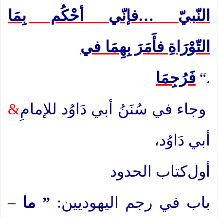
النّبيّ …فإنّي أحْكُم بِمَا
التّوْرَاةِ فأَمَرَ بِهِمَا
في
“.
فَرُجِمَا
وجاء في سُنَنُ أبي دَاوُد للإمامِ
&
أبي دَاوُد،
أول
كتاب الحدود
– باب في رجم اليهوديين:
” ما