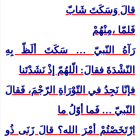
قالَ وَسَكَتَ شَابّ
فَلمّا
مِنْهُمْ،
رَآهُ النّبيّ … سَكَتَ ألَظّ بِهِ
النّشْدَةَ فقالَ: الّلهُمّ إذْ نَشَدْتَنا
فإنّا نَجِدُ في التّوْرَاةِ الرّجْمَ، فَقالَ
النّبيّ … فَما أوّلُ ما
ارْتَخَصْتُمْ أمْرَ الله؟ قالَ زَنَى ذُو