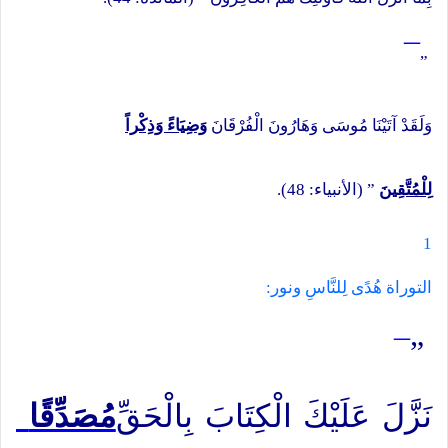
¯
”
وَلَقَدْ آتَيْنَا مُوسَى وَهَارُونَ الْفُرْقَانَ
وَضِيَاءً وَذِكْراً
لِلْمُتَّقِينَ
” (الأنبياء: 48).
1
التوراة هُدًى لِلنَّاسِ ونور:
¯
”
نَزَّلَ عَلَيْكَ الْكِتَابَ بِالْحَقِّ
مُصَدِّقًا