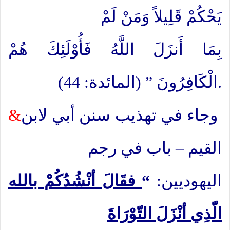
يَحْكُمْ
قَلِيلاً وَمَنْ لَمْ
بِمَا أَنزَلَ اللَّهُ فَأُوْلَئِكَ هُمْ
الْكَافِرُونَ ” (المائدة: 44).
وجاء في تهذيب سنن أبي لابن
&
القيم – باب في رجم
اليهوديين:
“
فقَالَ أنْشُدُكُمْ بالله
الّذِي أنْزَلَ التّوْرَاةَ