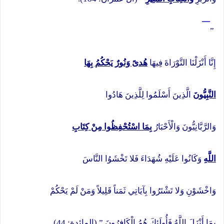
¯
”
إِنَّا أَنْزَلْنَا التَّوْرَاةَ فِيهَا
هُدىً وَنُورٌ يَحْكُمُ بِهَا
النَّبِيُّونَ
الَّذِينَ أَسْلَمُوا لِلَّذِينَ هَادُوا
وَالرَّبَّانِيُّونَ وَالْأَحْبَارُ
بِمَا اسْتُحْفِظُوا مِنْ كِتَابِ
اللَّهِ
وَكَانُوا عَلَيْهِ شُهَدَاءَ فَلا تَخْشَوُا النَّاسَ
وَاخْشَوْنِ وَلا تَشْتَرُوا بِآيَاتِي ثَمَناً قَلِيلاً وَمَنْ لَمْ يَحْكُمْ
بِمَا أَنْزَلَ اللَّهُ فَأُولَئِكَ هُمُ الْكَافِرُونَ ” (المائدة: 44).