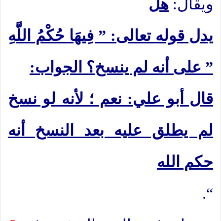
ويقال:
هل
يدل قوله تعالى: ” فِيهَا حُكْمُ اللَّهِ
” على أنه لم ينسخ؟ الجواب:
قال أبو علي: نعم ؛ لأنه لو نسخ
لم يطلق عليه بعد النسخ أنه
حكم الله
“.