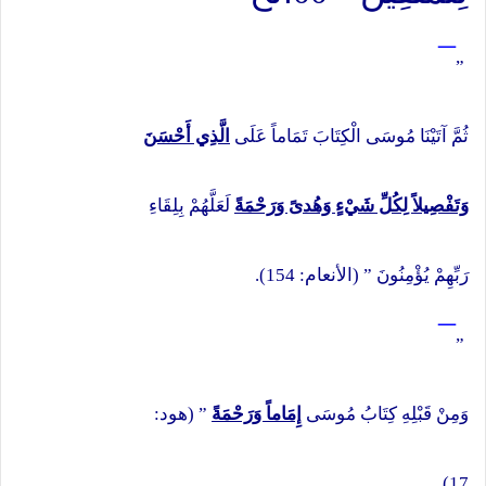
¯
”
ثُمَّ آتَيْنَا مُوسَى الْكِتَابَ تَمَاماً عَلَى
الَّذِي أَحْسَنَ
وَتَفْصِيلاً لِكُلِّ شَيْءٍ وَهُدىً وَرَحْمَةً
لَعَلَّهُمْ بِلِقَاءِ
رَبِّهِمْ يُؤْمِنُونَ ” (الأنعام: 154).
¯
”
وَمِنْ قَبْلِهِ كِتَابُ مُوسَى
إِمَاماً وَرَحْمَةً
” (هود:
17).