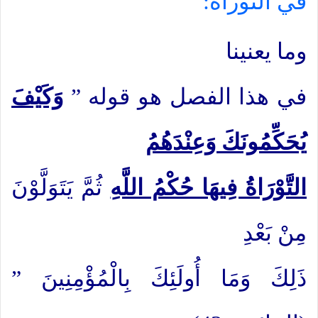
في التوراة:
وما يعنينا
في هذا الفصل هو قوله ”
وَكَيْفَ
يُحَكِّمُونَكَ وَعِنْدَهُمُ
التَّوْرَاةُ فِيهَا حُكْمُ اللَّهِ
ثُمَّ يَتَوَلَّوْنَ
مِنْ بَعْدِ
ذَلِكَ وَمَا أُولَئِكَ بِالْمُؤْمِنِينَ ”