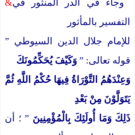
وجاء في الدر المنثور في
&
التفسير بالمأثور
للإمام جلال الدين السيوطي ”
قوله تعالى: ”
وَكَيْفَ يُحَكِّمُونَكَ
وَعِنْدَهُمُ التَّوْرَاةُ فِيهَا حُكْمُ اللَّهِ ثُمَّ
يَتَوَلَّوْنَ مِنْ بَعْدِ
ذَلِكَ وَمَا أُولَئِكَ بِالْمُؤْمِنِينَ
” ؛ أن