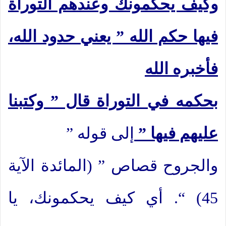
وكيف يحكمونك وعندهم التوراة
فيها حكم الله ” يعني حدود الله،
فأخبره الله
بحكمه في التوراة قال ” وكتبنا
عليهم فيها ”
إلى قوله ”
والجروح قصاص ” (المائدة الآية
45) “. أي كيف يحكمونك، يا