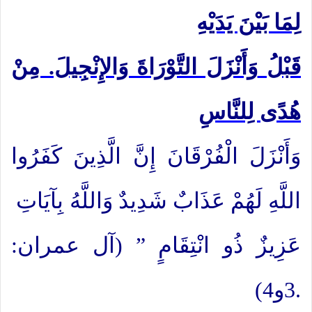
لِمَا بَيْنَ يَدَيْهِ
قَبْلُ
وَأَنْزَلَ التَّوْرَاةَ وَالإِنْجِيلَ. مِنْ
هُدًى لِلنَّاسِ
وَأَنْزَلَ الْفُرْقَانَ إِنَّ الَّذِينَ كَفَرُوا
اللَّهِ لَهُمْ عَذَابٌ شَدِيدٌ وَاللَّهُ
بِآيَاتِ
عَزِيزٌ ذُو انْتِقَامٍ ” (آل عمران:
3و4).