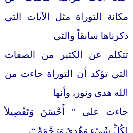
مكانة التوراة مثل الآيات التي
ذكرناها سابقاً والتي
تتكلم عن الكثير من الصفات
التي تؤكد أن التوراة جاءت من
الله هدى ونور، وأنها
جاءت على ” أَحْسَنَ وَتَفْصِيلاً
لِكُلِّ شَيْءٍ وَهُدىً وَرَحْمَةً “،