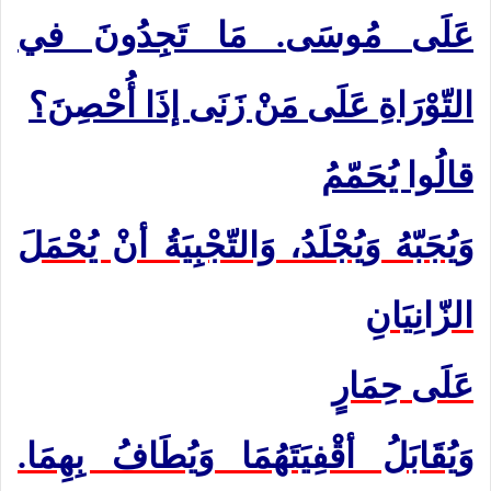
عَلَى مُوسَى. مَا تَجِدُونَ في
التّوْرَاةِ عَلَى مَنْ زَنَى إذَا أُحْصِنَ؟
قالُوا يُحَمّمُ
وَيُجَبّهُ وَيُجْلَدُ، وَالتّجْبِيَةُ أنْ يُحْمَلَ
الزّانِيَانِ
عَلَى حِمَارٍ
وَيُقَابَلُ أقْفِيَتَهُمَا وَيُطَافُ بِهِمَا.