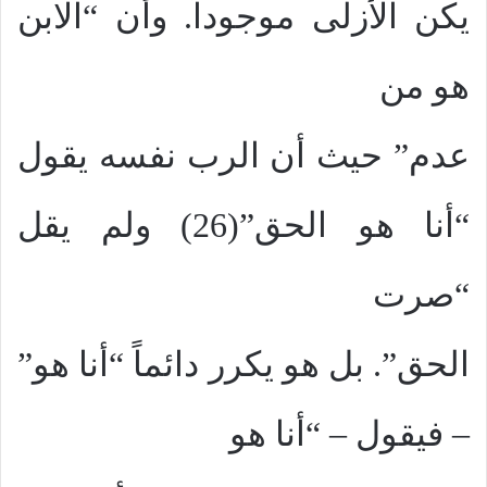
يكن الأزلى موجوداً. وأن “الابن
هو من
عدم” حيث أن الرب نفسه يقول
“أنا هو الحق”(26) ولم يقل
“صرت
الحق”. بل هو يكرر دائماً “أنا هو”
– فيقول – “أنا هو