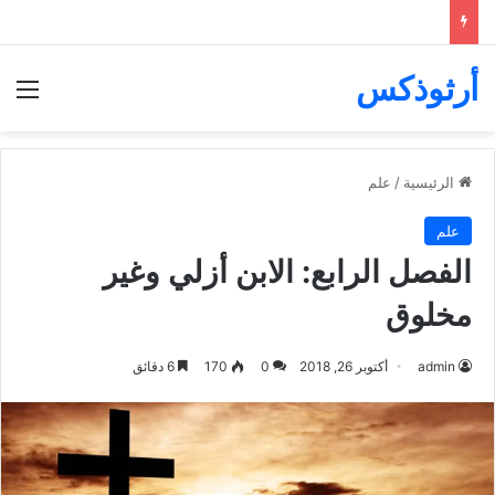
أرثوذكس
الق
الرئيسية
/
علم
علم
الفصل الرابع: الابن أزلي وغير
مخلوق
admin
أكتوبر 26, 2018
0
170
6 دقائق