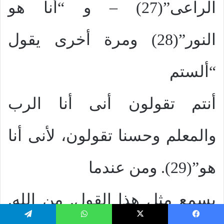
الراعى”(27) – و “أنا هو
النور”(28) ومرة أخرى يقول
“ألستم
أنتم تقولون أنى أنا الرب
والمعلم وحسنا تقولون، لأنى أنا
هو”(29). ومن عندما
يسمع مثل هذا القول. من الله.
يسبوك
‫X
واتساب
تيلقرام