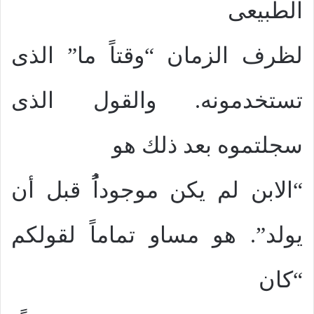
الطبيعى
لظرف الزمان “وقتاً ما” الذى
تستخدمونه. والقول الذى
سجلتموه بعد ذلك هو
“الابن لم يكن موجوداًُ قبل أن
يولد”. هو مساو تماماً لقولكم
“كان