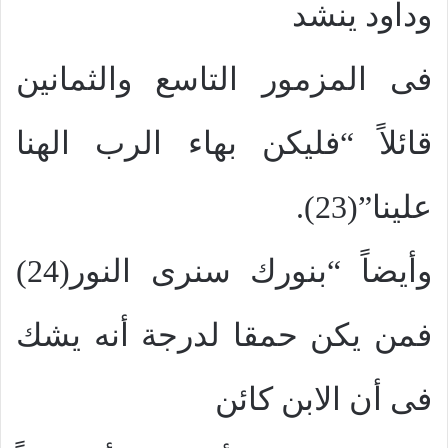
وداود ينشد
فى المزمور التاسع والثمانين
قائلاً “فليكن بهاء الرب الهنا
علينا”(23).
وأيضاً “بنورك سنرى النور(24)
فمن يكن حمقا لدرجة أنه يشك
فى أن الابن كائن