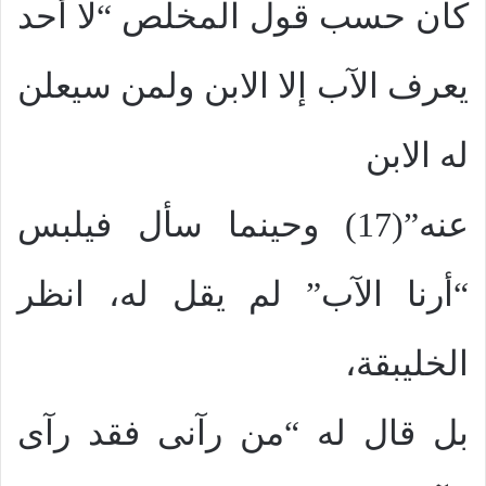
كان حسب قول المخلص “لا أحد
يعرف الآب إلا الابن ولمن سيعلن
له الابن
عنه”(17) وحينما سأل فيلبس
“أرنا الآب” لم يقل له، انظر
الخليبقة،
بل قال له “من رآنى فقد رآى