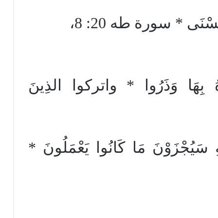
الْحُسْنَى * سورة طه 20: 8،
وهُ بِهَا وَذَرُوا * واتركوا الذِينَ
ُجْزَوْنَ مَا كَانُوا يَعْمَلُونَ *