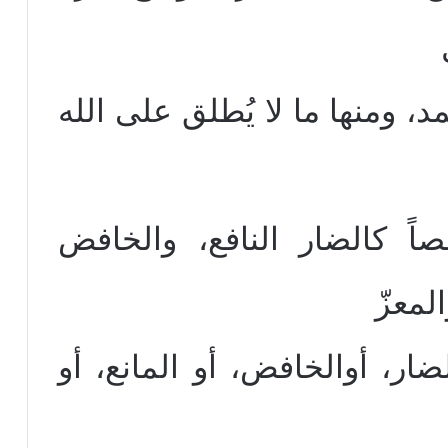
د، ومنها ما لا يُطلق على الله
ً كالضار النافع، والخافض
لمعزّ
ضار، أوالخافض، أو المانع، أو