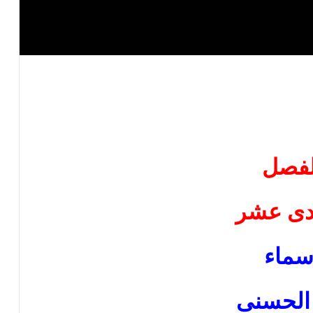
لفصل
دى عشر
سماء
 الحسنى