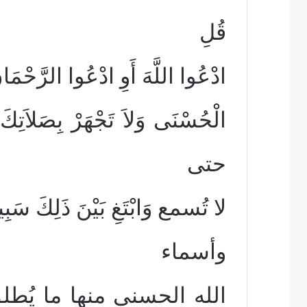
قُلِ
ادْعُوا اللَّهَ أَوِ ادْعُوا الرَّحْمَانَ
الْحُسْنَى وَلاَ تَجْهَرْ بِصَلاَت
حتى
لا تُسمع وَابْتَغِ بَيْنَ ذَلِكَ سَبِي
وأسماء
الله الحسنى منها ما يُطل