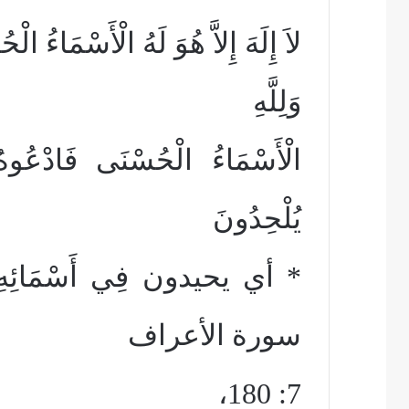
لاَ إِلَهَ إِلاَّ هُوَ لَهُ الْأَسْمَاءُ 
وَلِلَّهِ
الْأَسْمَاءُ الْحُسْنَى فَادْعُ
يُلْحِدُونَ
* أي يحيدون فِي أَسْمَائِهِ سَي
سورة الأعراف
7: 180،