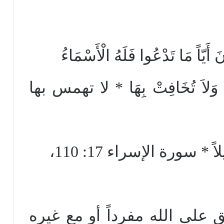
 أَيّاً مَا تَدْعُوا فَلَهُ الْأَسْمَاءُ
ِكَ وَلاَ تُخَافِتْ بِهَا * لا تهمس بها
لاً * سورة الإسراء 17: 110،
ق على الله مفرداً أو مع غيره