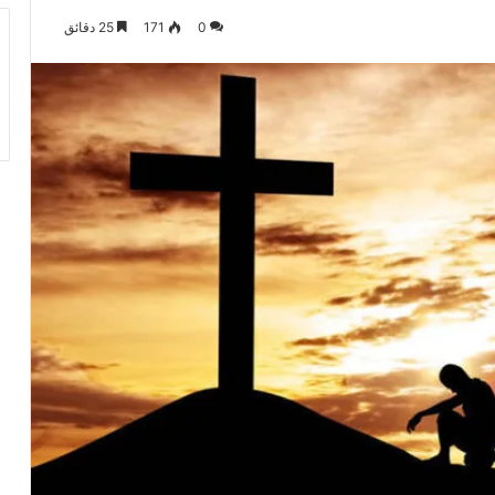
0
171
25 دقائق