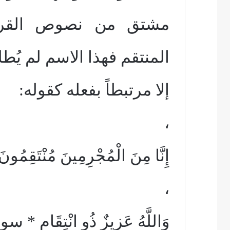
مشتق من نصوص القرآ
المنتقم فهذا الاسم لم يُط
إلا مرتبطاً بفعله كقوله:
،
إِنَّا مِنَ الْمُجْرِمِينَ مُنْتَقِمُ
،
وَاللَّهُ عَزِيزٌ ذُو انْتِقَامٍ * سورة