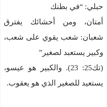
حبلي: “في بطنك
أمتان، ومن أحشائك يفترق
شعبان: شعب يقوي على شعب،
وكبير يستعبد لصغير”
(تك25: 23). والكبير هو عيسو،
يستعيد للصغير الذي هو يعقوب.