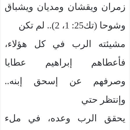
زمران ويقشان ومديان ويشباق
وشوحا (تك25: 1، 2).. لم تكن
مشيئته الرب في كل هؤلاء،
فأعطاهم إبراهيم عطايا
وصرفهم عن إسحق إبنه..
وإنتظر حتي
يحقق الرب وعده، في ملء