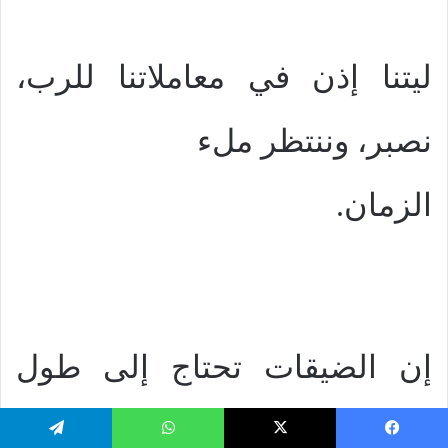
ليتنا إذن في معاملاتنا للرب،
نصبر، وننتظر ملء
الزمان.
إن الضيقات تحتاج إلى طول
أناة، حتى يرفعها الرب
يسبوك
‫X
واتساب
تيلقرام