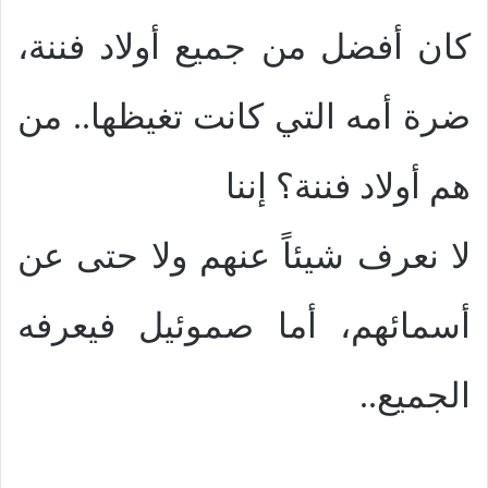
كان أفضل من جميع أولاد فننة،
ضرة أمه التي كانت تغيظها.. من
هم أولاد فننة؟ إننا
لا نعرف شيئاً عنهم ولا حتى عن
أسمائهم، أما صموئيل فيعرفه
الجميع..