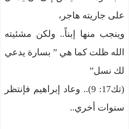
على جاريته هاجر،
وينجب منها إبناً.. ولكن مشئيته
الله ظلت كما هي ” بسارة يدعي
لك نسل”
(تك17: 9).. وعاد إبراهيم فإنتظر
سنوات أخري..