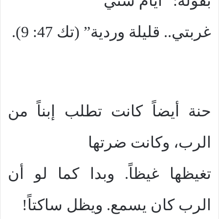
بقولة: “ايام سني
غربتي.. قليلة وردية” (تك 47: 9).
حنة أيضاً كانت تطلب إبناً من
الرب، وكانت ضرتها
تغيظها غيظاً. وبدا كما لو أن
الرب كان يسمع. ويظل ساكتاً!