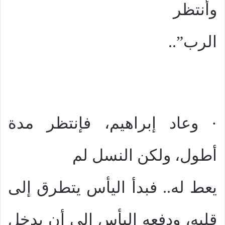
وأنتظر
الرب”..
· وعاد إبراهيم، فإنتظر مدة
أطول، ولكن النسل لم
يعط له.. فبدأ اليأس يتطرق إلى
قلبه، ودفعه اليأس إلى أن يدخل