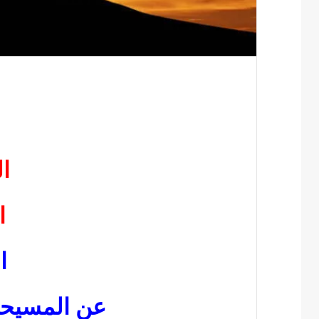
ا
ا
ا
عن المسيحي