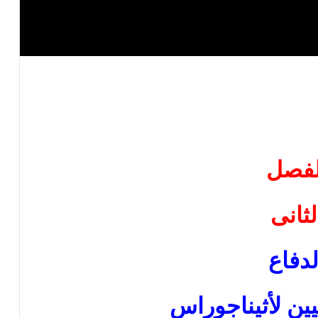
لفصل
لثانى
لدفاع
ين لأثيناجوراس