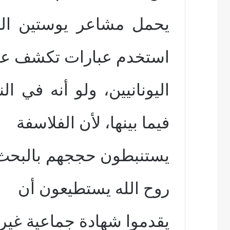
يحمل مشاعر يوستين النا
استخدم عبارات تكشف ع
اليونانيين، ولو أنه في 
فيما بينها، لأن الفلاسفة
يستنبطون حججهم بالبحث بذو
روح الله يستطيعون أن