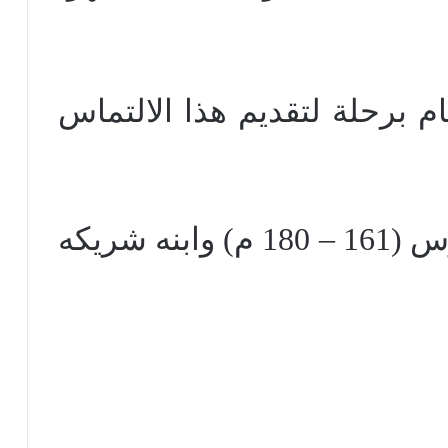
أنه قام برحلة لتقديم هذا الالتماس
مرقس أوريليوس أنطونيوس (161 – 180 م) وابنه شريكه