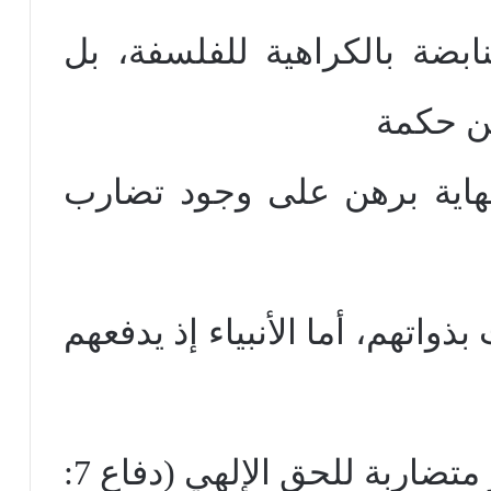
بضة بالكراهية للفلسفة، بل
ن حكمة
النهاية برهن على وجود تضارب
اتهم، أما الأنبياء إذ يدفعهم
يقدموا شهادة جماعية غير متضاربة للحق الإلهي (دفاع 7: