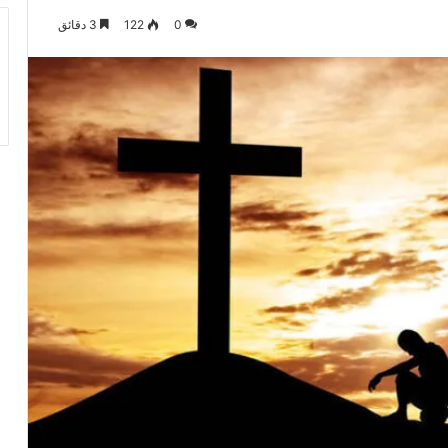
0
122
3 دقائق