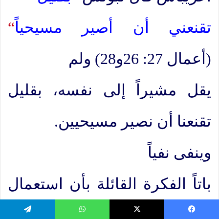
تقنعني أن أصير مسيحياً
“
(أعمال 27: 26و28) ولم
يقل مشيراً إلى نفسه، بقليل
تقنعنا أن نصير مسيحيين.
وينفى نفياً
باتاً الفكرة القائلة بأن استعمال
الكتاب لضمير الجمع في
يسبوك
‫X
واتساب
تيلقرام