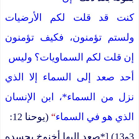
كنت قد قلت لكم الأرضيات
ولستم تؤمنون، فكيف تؤمنون
إن قلت لكم السماويات؟ وليس
أحد صعد إلى السماء إلا الذي
نزل من السماء*، ابن الإنسان
الذي هو في السماء
“
(يوحنا 12:
3و13) [*صعد إليها أخنوخ بجسده