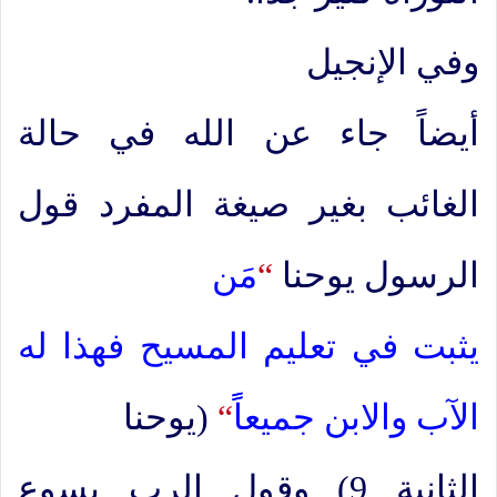
وفي الإنجيل
أيضاً جاء عن الله في حالة
الغائب بغير صيغة المفرد قول
الرسول يوحنا
“
مَن
يثبت في تعليم المسيح فهذا له
الآب والابن جميعاًً
“
(يوحنا
الثانية 9) وقول الرب يسوع