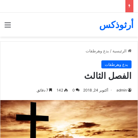
أرثوذكس
الق
الرئيسية
/
بدع وهرطقات
بدع وهرطقات
الفصل الثالث
admin
أكتوبر 24, 2018
0
142
7 دقائق