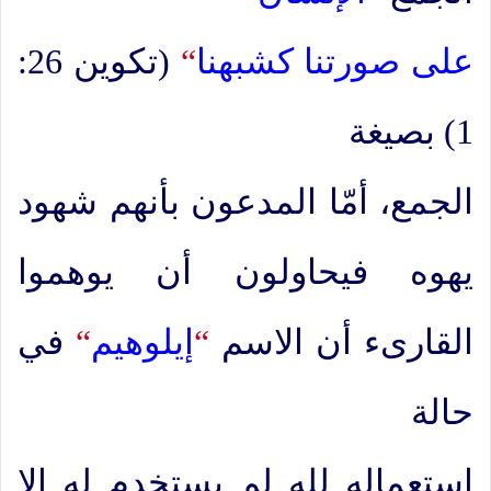
على صورتنا كشبهنا
“
(تكوين 26:
1) بصيغة
الجمع، أمّا المدعون بأنهم شهود
يهوه فيحاولون أن يوهموا
القارىء أن الاسم
“
إيلوهيم
“
في
حالة
استعماله لله لم يستخدم له إلا