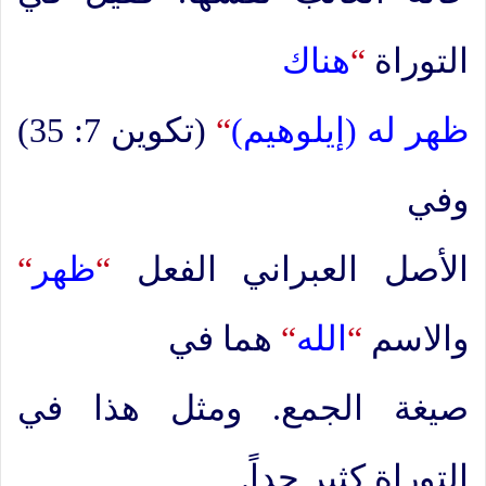
التوراة
“
هناك
ظهر له (إيلوهيم)
“
(تكوين 7: 35)
وفي
الأصل العبراني الفعل
“
ظهر
“
والاسم
“
الله
“
هما في
صيغة الجمع. ومثل هذا في
التوراة كثير جداً.