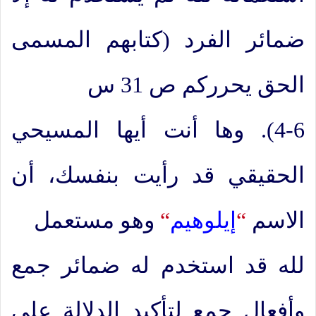
ضمائر الفرد (كتابهم المسمى
الحق يحرركم ص 31 س
4-6). وها أنت أيها المسيحي
الحقيقي قد رأيت بنفسك، أن
الاسم
“
إيلوهيم
“
وهو مستعمل
لله قد استخدم له ضمائر جمع
وأفعال جمع لتأكيد الدلالة على