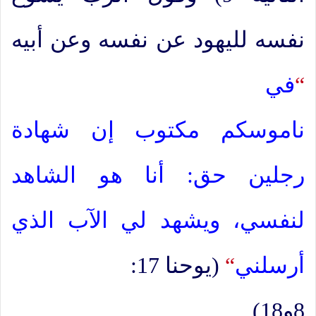
نفسه لليهود عن نفسه وعن أبيه
“
في
ناموسكم مكتوب إن شهادة
رجلين حق: أنا هو الشاهد
لنفسي، ويشهد لي الآب الذي
أرسلني
“
(يوحنا 17:
8و18)