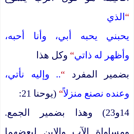
“
الذي
يحبني يحبه أبي، وأنا أحبه،
وأظهر له ذاتي
“
وكل هذا
بضمير المفرد
“
.. وإليه نأتي،
وعنده نصنع منزلاً
“
(يوحنا 21:
14و23) وهذا بضمير الجمع.
ومساواة الآب والابن لبعضهما