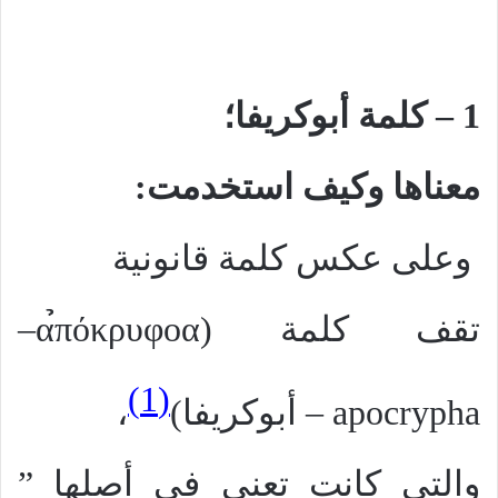
1 – كلمة أبوكريفا؛
معناها وكيف استخدمت:
وعلى عكس كلمة قانونية
تقف كلمة (
α̉πόκρυφοα
–
(1)
apocrypha
– أبوكريفا)
،
والتي كانت تعني في أصلها ”