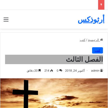
أرثوذكس
الق
الرئيسية
/
كتب
كتب
الفصل الثالث
admin
أكتوبر 24, 2018
0
214
20 دقائق