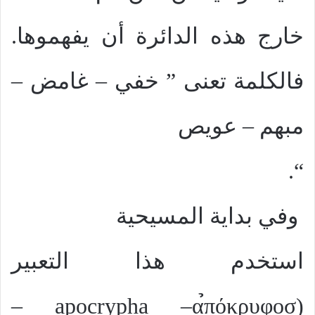
خارج هذه الدائرة أن يفهموها.
فالكلمة تعنى ” خفي – غامض –
مبهم – عويص
“.
وفي بداية المسيحية
استخدم هذا التعبير
–
apocrypha
–
α̉πόκρυφοσ
(