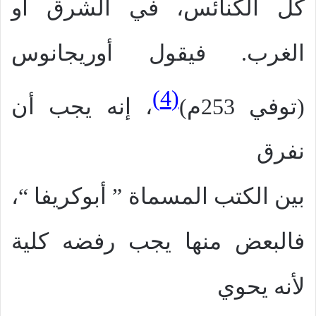
كل الكنائس، في الشرق أو
الغرب. فيقول أوريجانوس
(4)
(توفي 253م)
، إنه يجب أن
نفرق
بين الكتب المسماة ” أبوكريفا “،
فالبعض منها يجب رفضه كلية
لأنه يحوي