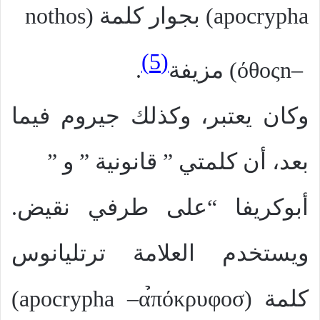
apocrypha
) بجوار كلمة (
nothos
(5)
–
n
όθος
) مزيفة
.
وكان يعتبر، وكذلك جيروم فيما
بعد، أن كلمتي ” قانونية ” و ”
أبوكريفا “على طرفي نقيض.
ويستخدم العلامة ترتليانوس
كلمة (
α̉πόκρυφοσ
–
apocrypha
)