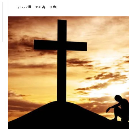
0
156
2 دقائق