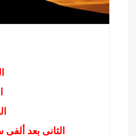
ا
ا
ال
الثانى بعد ألفى 