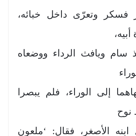
فسكر وتعرّى داخل خبائه،
أبيه،
خذ سام ويافث الرداء ووضعاه
وراء
اهما إلى الوراء، فلم يبصرا
بنه الأصغر، فقال: ‘ملعون