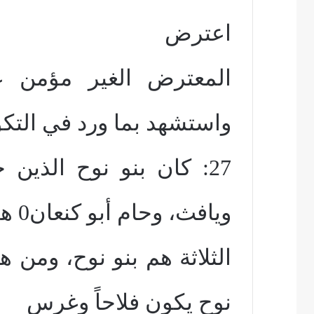
اعترض
المعترض الغير مؤمن ع
واستشهد بما ورد في التكوين 9: 
27: كان بنو نوح الذين 
ويافث، وحام أبو كنعان0 هؤلاء
نوح يكون فلاحاً وغرس