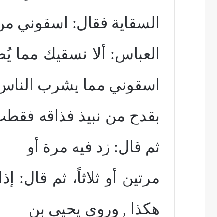
السقاية فقال: اسقوني من 
العباس: ألا نسقيك مما يُ
اسقوني مما يشرب الناس 
بقدح من نبيذ فذاقه فقطب و
ثم قال: زد فيه مرة أو
مرتين أو ثلاثاً، ثم قال: إ
هكذا , وروى يحيى بن