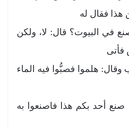
هذا فقال له
صنع في البيوت؟ قال: لا، ولكن
فأتى
قال: هلموا فصبُّوا فيه الماء
ذا صنع أحد بكم هذا فاصنعوا به