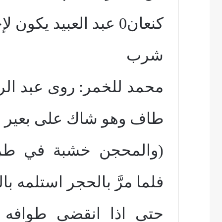
كنعان0 عبد العبيد يكون لإخوته` 0
شرب
محمد للخمر: روى عبد ال
طاف وهو شاك على بعير 
(والمحجن خشبة في طرف
فلما مرَّ بالحجر استلمه ب
حتى اذا انقضى طوافه 