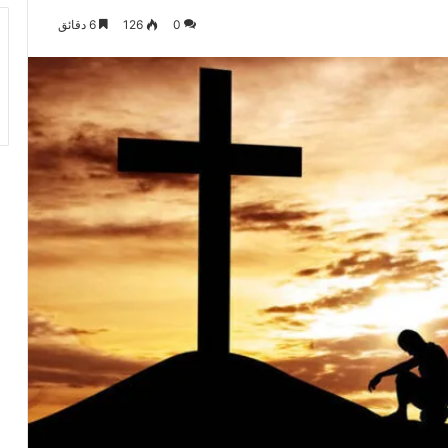
0
126
6 دقائق