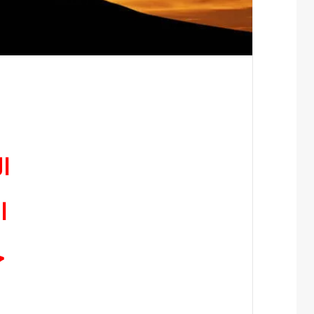
ا
ا
خ