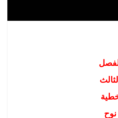
لفصل
لثالث
طية
نوح