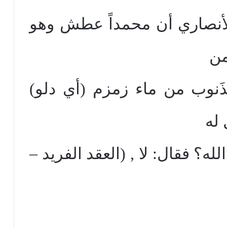
لأنصاري أن محمداً عطش وهو
من
ذَنوب من ماء زمزم (أي دلو)
له
ه؟ فقال: لا , (العقد الفريد –