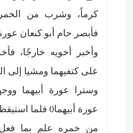
كرماً، وشرب من الخمر 
فأبصر حام أبو كنعان عورة 
وأخبر أخويه خارجًا، فأ
على كتفيهما ومشيا إلى ال
وسترا عورة أبيهما ووجه
عورة أبيهما0 فلما استيقظ نوح
من خمره علم بما فعل ا