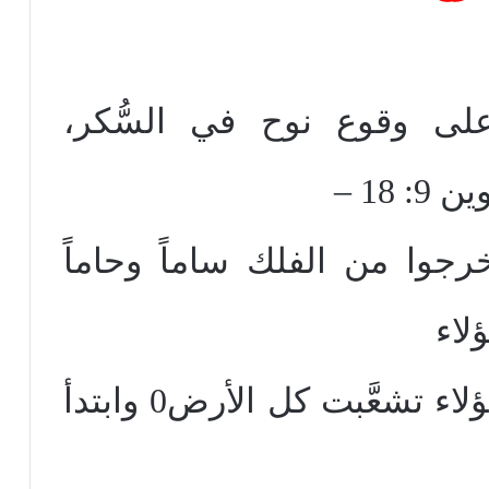
لى وقوع نوح في السُّكر،
18 –
خرجوا من الفلك ساماً وحاماً
الثلاثة هم بنو نوح، ومن هؤلاء تشعَّبت كل الأرض0 وابتدأ