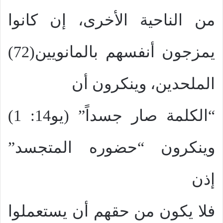
من الناحية الأخرى، إن كانوا
يمزجون أنفسهم بالمانويين(72)
الملحدين، وينكرون أن
“الكلمة صار جسداً” (يو14: 1)
وينكرون “حضوره المتجسد”
إذن
فلا يكون من حقهم أن يستعملوا