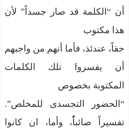
أن “الكلمة قد صار جسداً” لأن
هذا مكتوب
حقاً، عندئذ، فأما أنهم من واجبهم
أن يفسروا تلك الكلمات
المكتوبة بخصوص
“الحضور التجسدى للمخلص”.
تفسيراً صائباًُ، وأما، ان كانوا