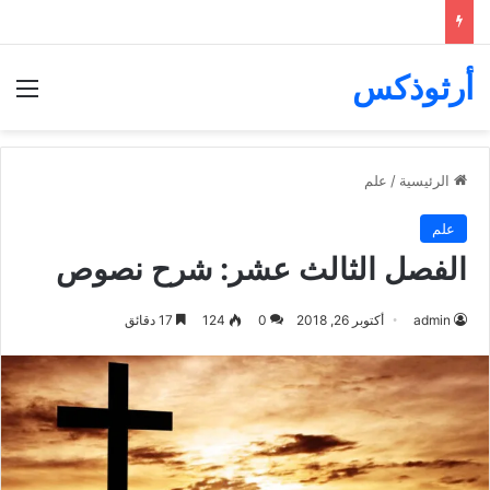
أرثوذكس
الق
الرئيسية
/
علم
علم
الفصل الثالث عشر: شرح نصوص
admin
أكتوبر 26, 2018
0
124
17 دقائق