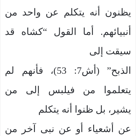
يظنون أنه يتكلم عن واحد من
أنبيائهم. أما القول “كشاه قد
سيقت إلى
الذبح” (أش7: 53)، فأنهم لم
يتعلموا من فيلبس إلى من
يشير، بل ظنوا أنه يتكلم
عن أشعياء أو عن نبى آخر من