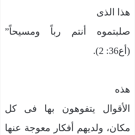
هذا الذى
صلبتموه أنتم رباً ومسيحاً”
(أع36: 2).
هذه
الأقوال يتفوهون بها فى كل
مكان، ولديهم أفكار معوجة عنها