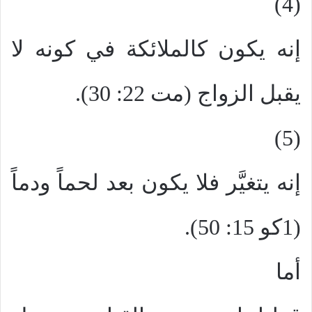
(4)
إنه يكون كالملائكة في كونه لا
يقبل الزواج (مت 22: 30).
(5)
إنه يتغيَّر فلا يكون بعد لحماً ودماً
(1كو 15: 50).
أما