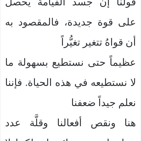
قولنا إن جسد القيامة يحصل
على قوة جديدة، فالمقصود به
أن قواهُ تتغير تغيُّراً
عظيماً حتى نستطيع بسهولة ما
لا نستطيعه في هذه الحياة. فإننا
نعلم جيداً ضعفنا
هنا ونقص أفعالنا وقلَّة عدد