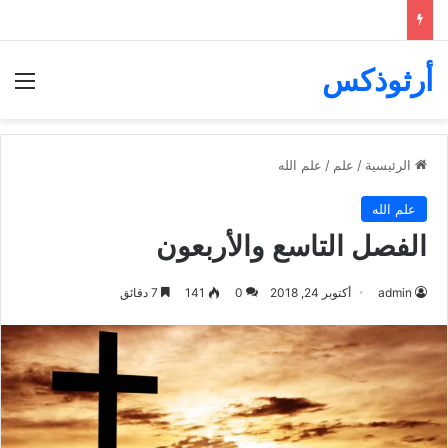
أرثوذكس
الق
الرئيسية
/
علم
/
علم الله
علم الله
الفصل التاسع والأربعون
admin
أكتوبر 24, 2018
0
141
7 دقائق