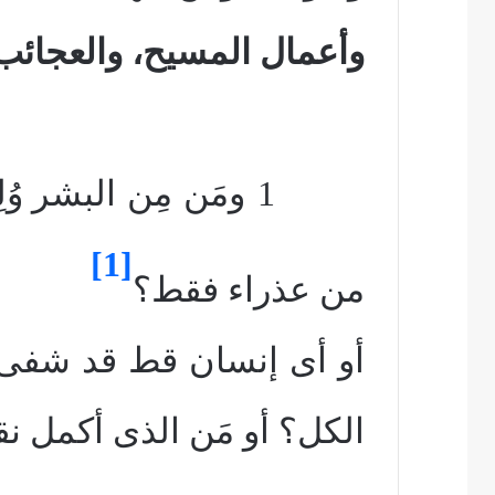
وأعمال المسيح
، والعجائب
1 ومَن مِن البشر
وُل
[1]
من عذراء فقط؟
أو أى إنسان قط قد شفى 
الكل؟ أو مَن الذى أكمل نق