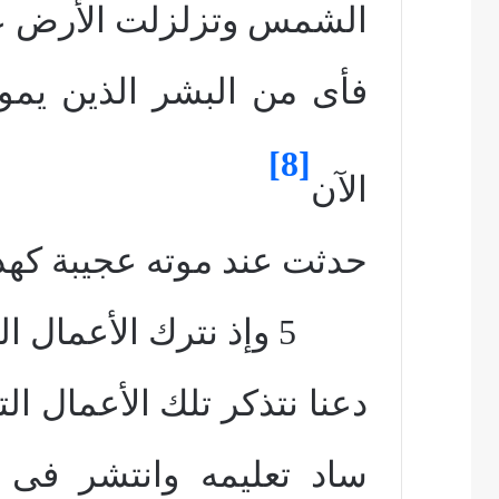
الشمس
وتزلزلت الأرض
ع
فأى من البشر
الذين يموت
[8]
الآن
حدثت عند موته عجيبة كهذ
5 وإذ نترك الأعمال التى أكملها فى جسده
دعنا نتذكر تلك الأعمال ال
ساد
تعليمه وانتشر فى 