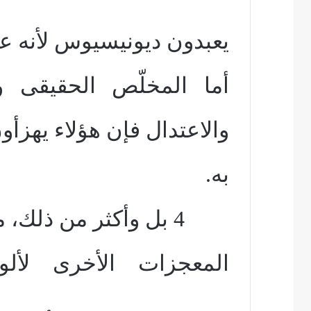
يعبدون ديونيسيوس
لأنه ع
أما المخلّص
الحقيقى ور
والاعتدال فإن هؤلاء يهزأو
به.
4 بل وأكثر من ذلك، ماذا يقولون عن
المعجزات الأخرى لأل