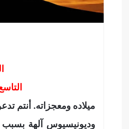
ا
التاسع
ميلاده ومعجزاته. أنتم ت
وديونيسيوس آلهة بسبب أع