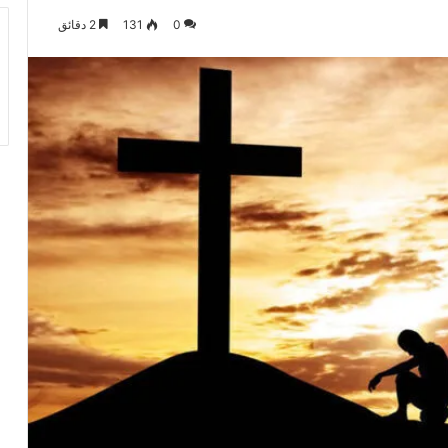
0
131
2 دقائق