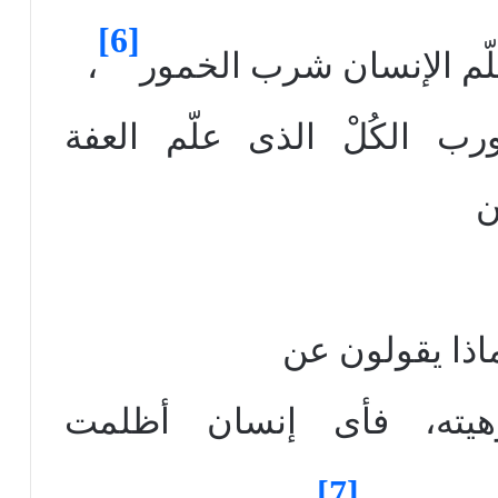
[6]
لّم الإنسان شرب الخمور
،
ب الكُلْ الذى علّم العفة
ن
وهيته، فأى إنسان أظلمت
[7]