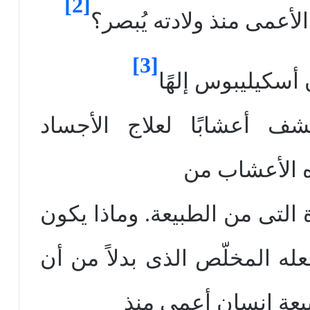
[2]
الأعمى
منذ ولادته يُبصر؟
[3]
إلهًا
ف أعشابًا لعلاج الأجساد
ه الأعشاب من
 التى من الطبيعة
. وماذا يكون
فعله المخلّص
الذى بدلاً من أن
يعة إنسان أعمى منذ