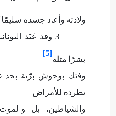
ولادته وأعاد جسده سليمًا؟
3 وقد عَبَد اليونانيون هيراكليس
[5]
بشرًا مثله
وفتك بوحوش برّية بخداع
بطرده للأمراض
والشياطين، بل والموت