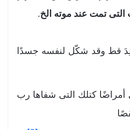
 التى تمت عند موته الخ
.
ِدَ قط وقد شكّل لنفسه جسدًا
أمراضًا كتلك التى شفاها رب
صًا