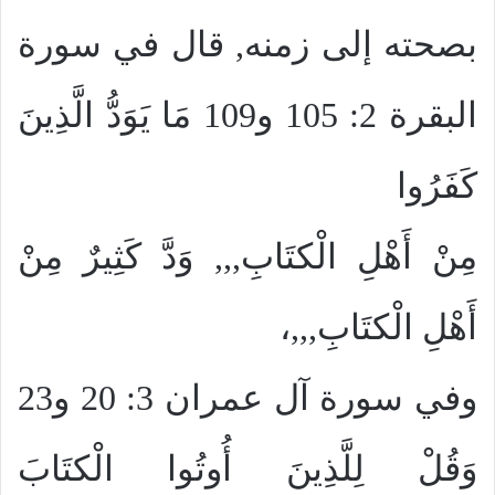
بصحته إلى زمنه, قال في سورة
البقرة 2: 105 و109 مَا يَوَدُّ الَّذِينَ
كَفَرُوا
مِنْ أَهْلِ الْكتَابِ,,, وَدَّ كَثِيرٌ مِنْ
أَهْلِ الْكتَابِ,,,،
وفي سورة آل عمران 3: 20 و23
وَقُلْ لِلَّذِينَ أُوتُوا الْكتَابَ