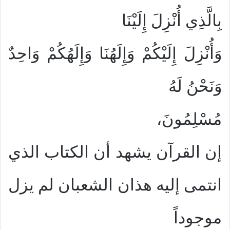
بِالَّذِي أُنْزِلَ إِلَيْنَا
وَأُنْزِلَ إِلَيْكُمْ وَإِلَهُنَا وَإِلَهُكُمْ وَاحِدٌ
وَنَحْنُ لَهُ
مُسْلِمُونَ،
إن القرآن يشهد أن الكتاب الذي
انتمى إليه هذان الشعبان لم يزل
موجوداً