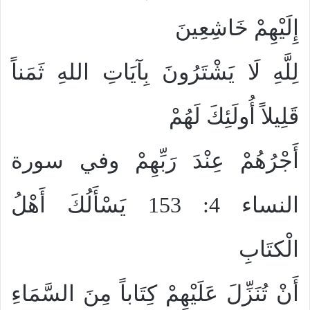
إِلَيْهِمْ خَاشِعِينَ
لِلَّهِ لَا يَشْتَرُونَ بِآيَاتِ اللهِ ثَمَناً
قَلِيلاً أُولَئِكَ لَهُمْ
أَجْرُهُمْ عِنْدَ رَبِّهِمْ وفي سورة
النساء 4: 153 يَسْأَلُكَ أَهْلُ
الْكتَابِ
أَنْ تُنَزِّلَ عَلَيْهِمْ كِتَاباً مِنَ السَّمَاءِ