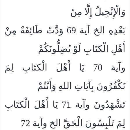
وَالْإِنْجِيلُ إِلَّا مِنْ
بَعْدِهِ الخ آية 69 وَدَّتْ طَائِفَةٌ مِنْ
أَهْلِ الْكتَابِ لَوْ يُضِلُّونَكُمْ
وآية 70 يَا أَهْلَ الْكتَابِ لِمَ
تَكْفُرُونَ بِآيَاتِ اللهِ وَأَنْتُمْ
تَشْهَدُونَ وآية 71 يَا أَهْلَ الْكتَابِ
لِمَ تَلْبِسُونَ الْحَقَّ الخ وآية 72