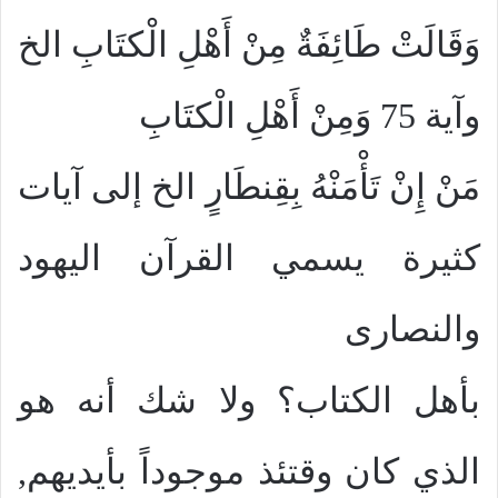
وَقَالَتْ طَائِفَةٌ مِنْ أَهْلِ الْكتَابِ الخ
وآية 75 وَمِنْ أَهْلِ الْكتَابِ
مَنْ إِنْ تَأْمَنْهُ بِقِنطَارٍ الخ إلى آيات
كثيرة يسمي القرآن اليهود
والنصارى
بأهل الكتاب؟ ولا شك أنه هو
الذي كان وقتئذ موجوداً بأيديهم,