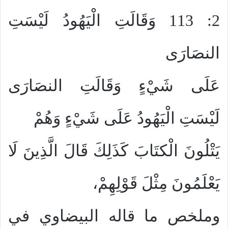
2: 113 وَقَالَتِ الْيَهُودُ لَيْسَتِ
النصَارَى
عَلَى شَيْءٍ وَقَالَتِ النصَارَى
لَيْسَتِ الْيَهُودُ عَلَى شَيْءٍ وَهُمْ
يَتْلُونَ الْكتَابَ كَذَلِكَ قَالَ الَّذِينَ لَا
يَعْلَمُونَ مِثْلَ قَوْلِهِمْ،
وملخص ما قاله البيضاوي في