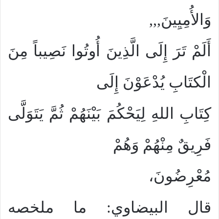
وَالأُمِيِينَ,,,
أَلَمْ تَرَ إِلَى الَّذِينَ أُوتُوا نَصِيباً مِنَ
الْكتَابِ يُدْعَوْنَ إِلَى
كِتَابِ اللهِ لِيَحْكُمَ بَيْنَهُمْ ثُمَّ يَتَوَلَّى
فَرِيقٌ مِنْهُمْ وَهُمْ
مُعْرِضُونَ،
قال البيضاوي: ما ملخصه