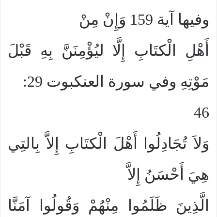
وفيها آية 159 وَإِنْ مِنْ
أَهْلِ الْكتَابِ إِلَّا ليُؤْمِنَنَّ بِهِ قَبْلَ
مَوْتِهِ وفي سورة العنكبوت 29:
46
وَلاَ تُجَادِلُوا أَهْلَ الْكتَابِ إِلاَّ بِالتِي
هِيَ أَحْسَنُ إِلاَّ
الَّذِينَ ظَلَمُوا مِنْهُمْ وَقُولُوا آمَنَّا