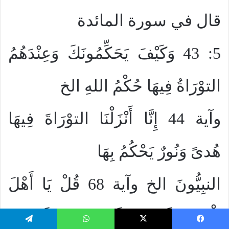
قال في سورة المائدة
5: 43 وَكَيْفَ يَحَكِّمُونَكَ وَعِنْدَهُمُ
التوْرَاةُ فِيهَا حُكْمُ اللهِ الخ
وآية 44 إِنَّا أَنْزَلْنَا التوْرَاةَ فِيهَا
هُدىً وَنُورٌ يَحْكُمُ بِهَا
النبِيُّونَ الخ وآية 68 قُلْ يَا أَهْلَ
الْكتَابِ لَسْتُمْ عَلَى شَيْءٍ حَتَّى
يسبوك
‫X
واتساب
تيلقرام