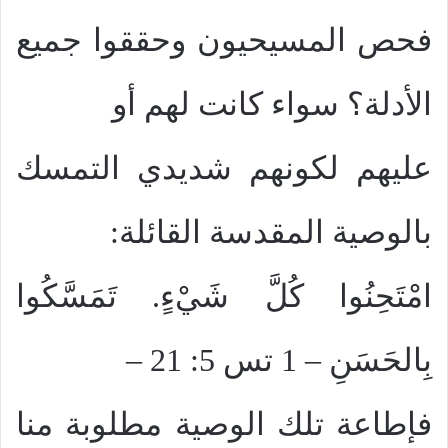
فحص المسيحيون وحققوا جميع
الأدلة؟ سواء كانت لهم أو
عليهم لكونهم شديدي التمسك
بالوصية المقدسة القائلة:
امْتَحِنُوا كُلَّ شَيْءٍ. تَمَسَّكُوا
بِالحَسَنِ – 1 تس 5: 21 –
فإطاعة تلك الوصية مطلوبة منا