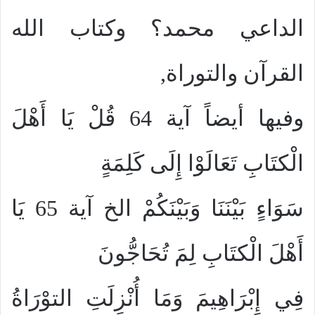
الداعي محمد؟ وكتاب الله
القرآن والتوراة,
وفيها أيضاً آية 64 قُلْ يَا أَهْلَ
الْكتَابِ تَعَالَوْا إِلَى كَلِمَةٍ
سَوَاءٍ بَيْنَنَا وَبَيْنَكُمْ الخ آية 65 يَا
أَهْلَ الْكتَابِ لِمَ تُحَاجُّونَ
فِي إِبْرَاهِيمَ وَمَا أُنْزِلَتِ التوْرَاةُ