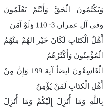
وَتَكْتُمُونَ الْحَقَّ وَأَنْتُمْ تَعْلَمُونَ
وفي آل عمران 3: 110 وَلَوْ آمَنَ
أَهْلُ الْكتَابِ لَكَانَ خَيْر الهُمْ مِنْهُمُ
الْمُؤْمِنُونَ وَأَكْثَرُهُمُ
الْفَاسِقُونَ أيضاً آية 199 وَإِنَّ مِنْ
أَهْلِ الْكتَابِ لَمَنْ يُؤْمِنُ
بِاللَّهِ وَمَا أُنْزِلَ إِلَيْكُمْ وَمَا أُنْزِلَ