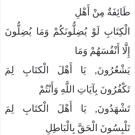
طَائِفَةٌ مِنْ أَهْلِ
الْكِتَابِ لَوْ يُضِلُّونَكُمْ وَمَا يُضِلُّونَ
إِلَّا أَنْفُسَهُمْ وَمَا
يَشْعُرُونَ, يَا أَهْلَ الْكتَابِ لِمَ
تَكْفُرُونَ بِآيَاتِ اللَّهِ وَأَنْتُمْ
تَشْهَدُونَ, يَا أَهْلَ الْكتَابِ لِمَ
تَلْبِسُونَ الْحَقَّ بِالْبَاطِلِ