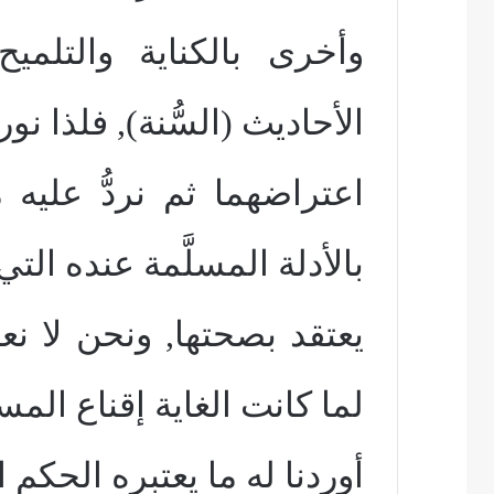
وأخرى بالكناية والتل
الأحاديث (السُّنة), فلذا نور
اعتراضهما ثم نردُّ عليه
بالأدلة المسلَّمة عنده التي
يعتقد بصحتها, ونحن لا ن
لما كانت الغاية إقناع المس
أوردنا له ما يعتبره الحكم 