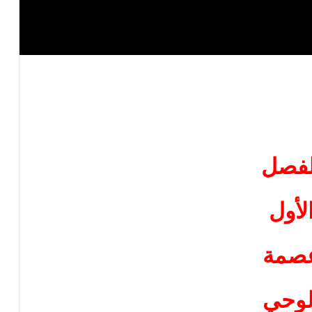
لفصل
لأول
صمة
لوحي