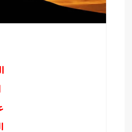
ا
ا
ع
ا