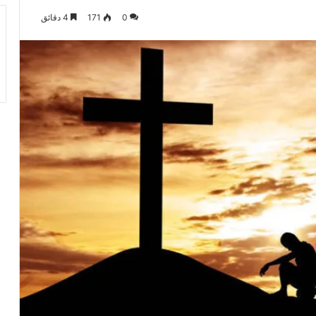
0
171
4 دقائق