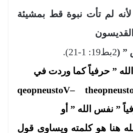
أنه لم تأت نبوة قط بمشيئة
القديسون
” (
2بط19: 1-21).
لله ” حرفياً كما وردت في
qeopneustoV
–
theopneust
ً ” نفس الله ” أو
له هنا هو كلمته ويساوى قول