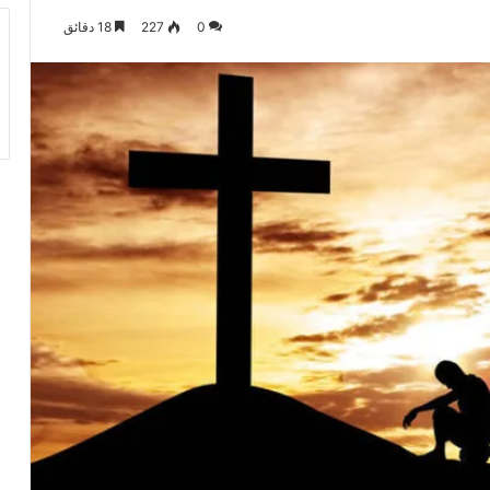
0
227
18 دقائق