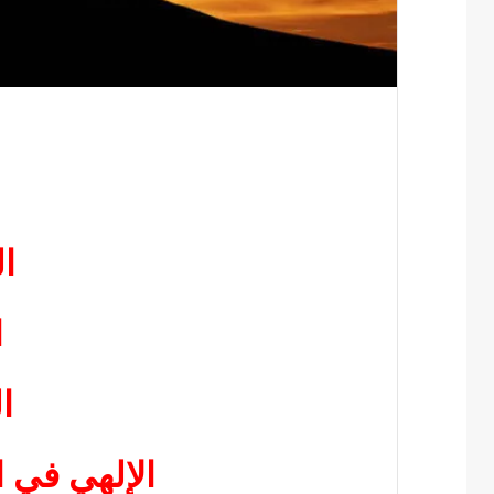
ا
ا
ا
الإلهي في 