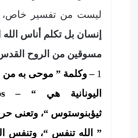
ليست من تفسير خاص،
ل
إنسان بل تكلم أناس الله 
مسوقين من الروح القدس 
1
– وكلمة ” موحى به من ا
اليونانية هي “
–
os
ثيؤبنوستوس “، وتعنى حرفيا
” الله تنفس “، وتنفس ال