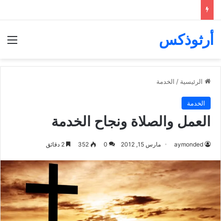
أرثوذكس
الق
الرئيسية
/
الخدمة
الخدمة
العمل والصلاة ونجاح الخدمة
aymonded
مارس 15, 2012
0
352
2 دقائق