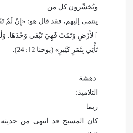
ويُخسِّرون كل من
ينتمي إليهم، فقد قال هو: «إِنْ لَمْ تَقَعْ 
ٱلأَرْضِ وَتَمُتْ فَهِيَ تَبْقَى وَحْدَهَا. وَلٰ
تَأْتِي بِثَمَرٍ كَثِيرٍ» (يوحنا 12: 24).
دهشة
التلاميذ:
ربما
كان المسيح قد انتهى من حديثه م