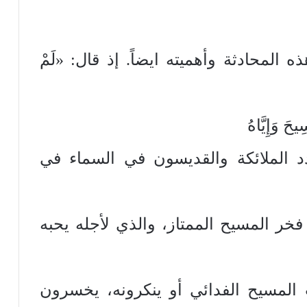
محادثة وأهميته ايضاً. إذ قال: «لَمْ
حَ وَإِيَّاهُ
ً» (1 كورنثوس 2: 2) ويردد الملائكة والقديسون في السماء في
فخر المسيح الممتاز، والذي لأجله يحبه
لمسيح الفدائي أو ينكرونه، يخسرون