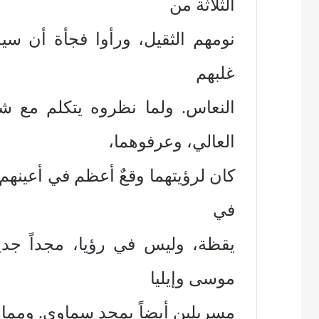
الثلاثة من
نومهم الثقيل، ورأوا فجأة أن سيد
غلبهم
النعاس. ولما نظروه يتكلم مع 
العالي، وعرفوهما،
كان لرؤيتهما وقعٌ أعظم في أعينهم 
في
يقظة، وليس في رؤيا، مجداً جديد
موسى وإيليا
مسربلين أيضاً بمجد سماوي. ومما 