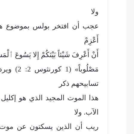
ولا
عجب أن افتخر بولس بموضوع هذه ال
أَعْزِمْ
أَنْ أَعْرِفَ شَيْئاً بَيْنَكُمْ إِلا يَسُوعَ ٱلْمَسِي
مَصْلُوبا
تسابيحهم ذكر
هذا الموت المجيد الذي هو إكليل 
الآب. ولا
ريب أن الذين يسكتون عن موت ا