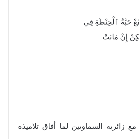
حَبَّةُ ٱلْحِنْطَةِ فِي
كِنْ إِنْ مَاتَتْ
ع زائريه السماويين لما أفاق تلاميذه