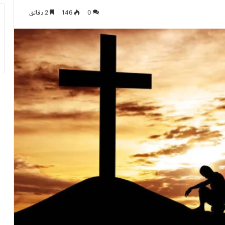
0
146
2 دقائق