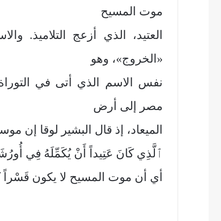
موت المسيح
العتيد، الذي أزعج التلاميذ. وا
«الخروج»، وهو
نفس الاسم الذي أتى في التوراة ل
مصر إلى أرض
الميعاد، إذ قال البشير لوقا إن موسى
ٱلَّذِي كَانَ عَتِيداً أَنْ يُكَمِّلَهُ فِي أُورُشَلِي
أي أن موت المسيح لا يكون قَسْراً 