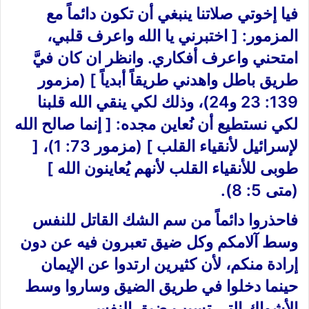
فيا إخوتي صلاتنا ينبغي أن تكون دائماً مع
المزمور: [ اختبرني يا الله واعرف قلبي،
امتحني واعرف أفكاري. وانظر ان كان فيَّ
طريق باطل واهدني طريقاً أبدياً ] (مزمور
139: 23 و24)، وذلك لكي ينقي الله قلبنا
لكي نستطيع أن نُعاين مجده: [ إنما صالح الله
لإسرائيل لأنقياء القلب ] (مزمور 73: 1)، [
طوبى للأنقياء القلب لأنهم يُعاينون الله ]
(متى 5: 8).
فاحذروا دائماً من سم الشك القاتل للنفس
وسط آلامكم وكل ضيق تعبرون فيه عن دون
إرادة منكم، لأن كثيرين ارتدوا عن الإيمان
حينما دخلوا في طريق الضيق وساروا وسط
الأشواك التي تسبب ضيق النفس.