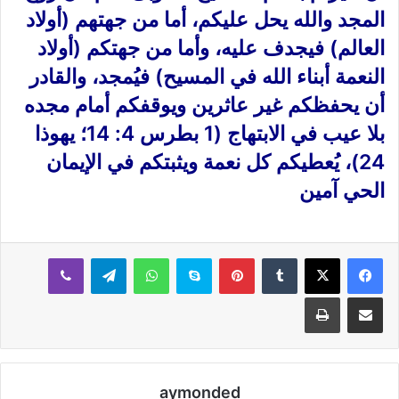
المجد والله يحل عليكم، أما من جهتهم (أولاد
العالم) فيجدف عليه، وأما من جهتكم (أولاد
النعمة أبناء الله في المسيح) فيُمجد، والقادر
أن يحفظكم غير عاثرين ويوقفكم أمام مجده
بلا عيب في الابتهاج (1 بطرس 4: 14؛ يهوذا
24)، يُعطيكم كل نعمة ويثبتكم في الإيمان
الحي آمين
بينتيريست
سكايب
واتساب
تيلقرام
ڤايبر
مشاركة عبر البريد
طباعة
aymonded