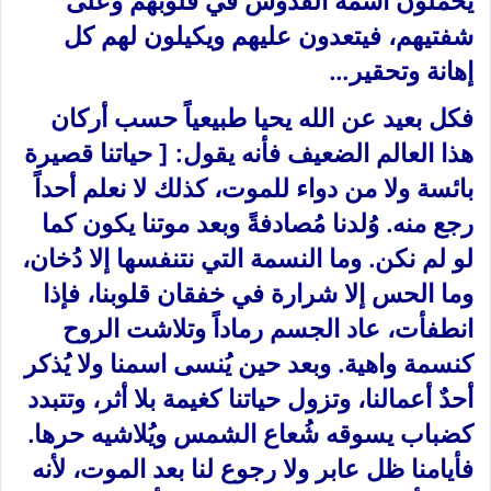
يحملون اسمه القدوس في قلوبهم وعلى
شفتيهم، فيتعدون عليهم ويكيلون لهم كل
إهانة وتحقير…
فكل بعيد عن الله يحيا طبيعياً حسب أركان
هذا العالم الضعيف فأنه يقول: [ حياتنا قصيرة
بائسة ولا من دواء للموت، كذلك لا نعلم أحداً
رجع منه. وُلدنا مُصادفةً وبعد موتنا يكون كما
لو لم نكن. وما النسمة التي نتنفسها إلا دُخان،
وما الحس إلا شرارة في خفقان قلوبنا، فإذا
انطفأت، عاد الجسم رماداً وتلاشت الروح
كنسمة واهية. وبعد حين يُنسى اسمنا ولا يُذكر
أحدٌ أعمالنا، وتزول حياتنا كغيمة بلا أثر، وتتبدد
كضباب يسوقه شُعاع الشمس ويُلاشيه حرها.
فأيامنا ظل عابر ولا رجوع لنا بعد الموت، لأنه