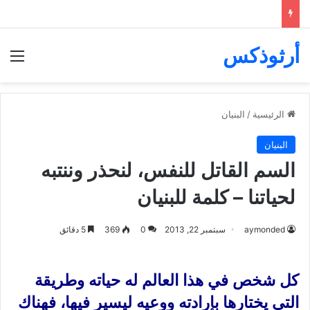
أرثوذكس
الق
الرئيسية
/
البنيان
البنيان
السم القاتل للنفس، لنحذر وننتبه
لحياتنا – كلمة للبنيان
aymonded
سبتمبر 22, 2013
0
369
5 دقائق
كل شخص في هذا العالم له حياته وطريقة
التي يختارها بإرادته ووعيه ليسير فيها، فهناك