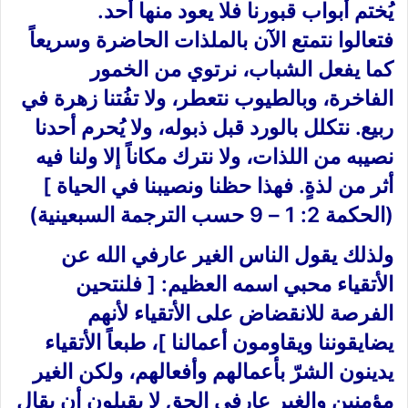
يُختم أبواب قبورنا فلا يعود منها أحد.
فتعالوا نتمتع الآن بالملذات الحاضرة وسريعاً
كما يفعل الشباب، نرتوي من الخمور
الفاخرة، وبالطيوب نتعطر، ولا تفُتنا زهرة في
ربيع. نتكلل بالورد قبل ذبوله، ولا يُحرم أحدنا
نصيبه من اللذات، ولا نترك مكاناً إلا ولنا فيه
أثر من لذةٍ. فهذا حظنا ونصيبنا في الحياة ]
(الحكمة 2: 1 – 9 حسب الترجمة السبعينية)
ولذلك يقول الناس الغير عارفي الله عن
الأتقياء محبي اسمه العظيم: [ فلنتحين
الفرصة للانقضاض على الأتقياء لأنهم
يضايقوننا ويقاومون أعمالنا ]، طبعاً الأتقياء
يدينون الشرّ بأعمالهم وأفعالهم، ولكن الغير
مؤمنين والغير عارفي الحق لا يقبلون أن يقال