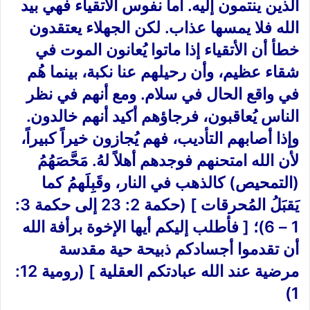
الذين ينتمون إليه. أما نفوس الأتقياء فهي بيد
الله فلا يمسها عذاب. لكن الجهلاء يعتقدون
خطأ أن الأتقياء إذا ماتوا يُعانون الموت في
شقاء عظيم، وأن رحيلهم عنا نكبة، بينما هُم
في واقع الحال في سلام. ومع أنهم في نظر
الناس يُعاقبون، فرجاؤهم أكيد أنهم خالدون.
وإذا أصابهم التأديب، فهم يُجازون خيراً كبيراً،
لأن الله امتحنهم فوجدهم أهلاً لهُ. مَحَّصَهُمُ
(التمحيص) كالذهب في النار، وقَبِلَهمُ كما
يَقبَلُ المُحرقات ] (حكمة 2: 23 إلى حكمة 3:
1 – 6)؛ [ فأطلب إليكم أيها الإخوة برأفة الله
أن تقدموا أجسادكم ذبيحة حية مقدسة
مرضية عند الله عبادتكم العقلية ] (رومية 12:
1)