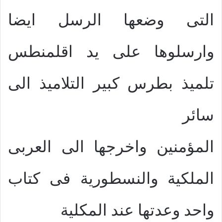
التى وضعها الرسل ايضا
وارسلوها على يد اقلمنطس
تلميذ بطرس كبير التلاميذ الى
سائر
المؤمنين واخرجها الى العربى
الملكية والنسطورية فى كتاب
واحد وعدتها عند المكلية