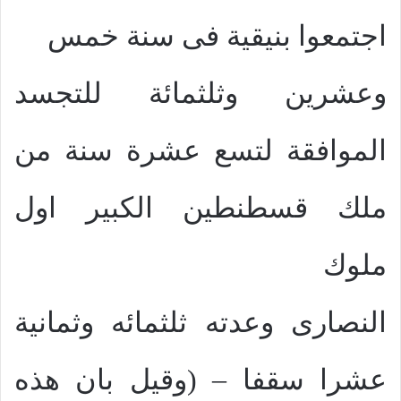
اجتمعوا بنيقية فى سنة خمس
وعشرين وثلثمائة للتجسد
الموافقة لتسع عشرة سنة من
ملك قسطنطين الكبير اول
ملوك
النصارى وعدته ثلثمائه وثمانية
عشرا سقفا – (وقيل بان هذه