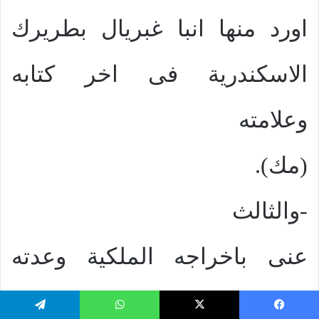
اورد منها انبا غبريال بطريرك
الاسكندرية فى اخر كتابه
وعلامته
(مك).
-والثالث
عنى باخراجه الملكية وعدته
سبعة وعشرون وعلامته (مج)
يسبوك
‫X
واتساب
تيلقرام