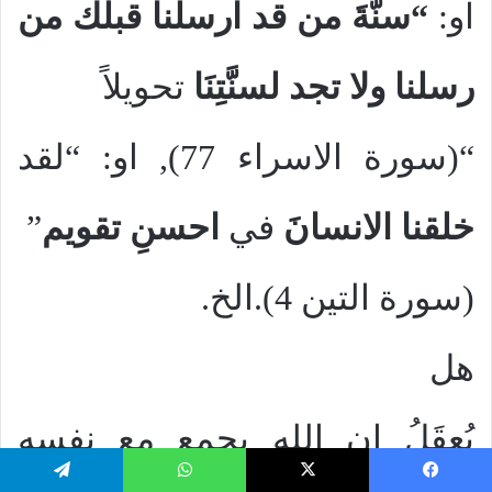
او:
“سنَّةَ من قد ارسلنا قبلك من
رسلنا ولا تجد لسنَّتِنَا
تحويلاً
“(سورة الاسراء 77), او: “لقد
خلقنا الانسانَ
في
احسنِ تقويم
”
(سورة التين 4).الخ.
هل
يُعقَلُ ان الله يجمع مع نفسه
يسبوك
‫X
واتساب
تيلقرام