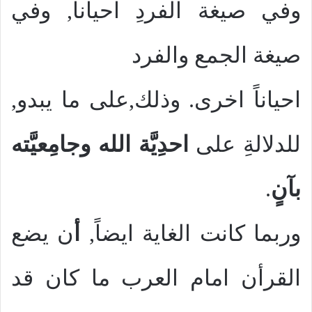
وفي صيغة الفردِ احياناً, وفي
صيغة الجمع والفرد
احياناً اخرى. وذلك,على ما يبدو,
للدلالةِ على
احدِيَّة الله وجامِعيَّته
بآنٍ
.
وربما كانت الغاية ايضاً,
أ
ن يضع
القرأن امام العرب ما كان قد