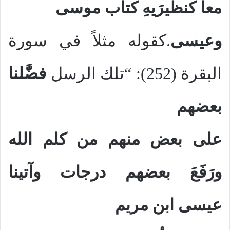
معاً
كنظيرَيهِ كتاب موسى
وعيسى
.كقوله مثلاً في سورة
البقرة (252): “تلك الرسل
فضَّلنا
بعضهم
على بعض منهم من
كلم الله
ورَفَعَ بعضهم
درجات وآتينا
عيسى ابن مريم