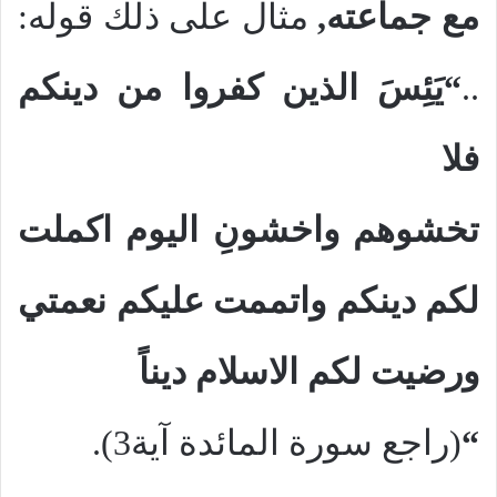
مع جماعته,
مثال على ذلك قوله:
..
“يَئِسَ الذين كفروا من دينكم
فلا
تخشوهم واخشونِ اليوم اكملت
لكم دينكم واتممت عليكم نعمتي
ورضيت لكم الاسلام ديناً
“
(راجع سورة المائدة آية3).