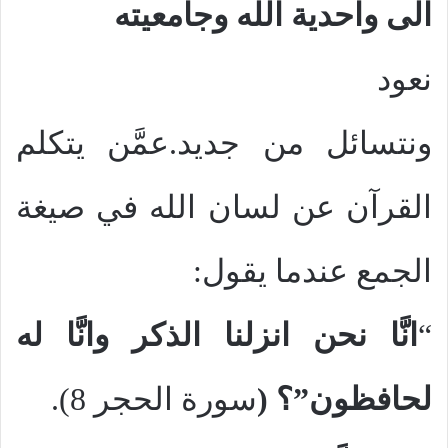
الى واحدية الله وجامعيته
نعود
ونتسائل من جديد.عمَّن يتكلم
القرآن عن لسان الله في صيغة
الجمع عندما يقول:
“
انَّا نحن انزلنا الذكر وانَّا له
لحافظون”؟ (
سورة الحجر 8).