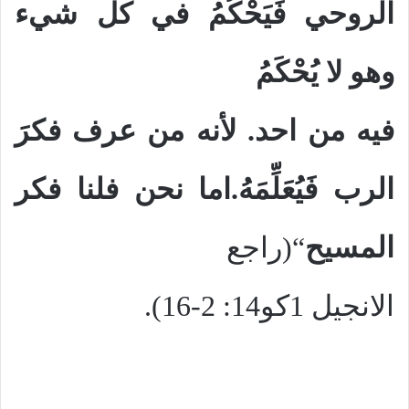
الروحي فَيَحْكُمُ في كل شيء
وهو لا يُحْكَمُ
فيه من احد. لأنه من عرف فكرَ
الرب فَيُعَلِّمَهُ.اما نحن فلنا فكر
المسيح
“(راجع
الانجيل 1كو14: 2-16).