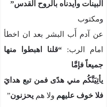
البينات وأيدناه بالروح القدس”
ومكتوب
عن آدم أَب البشر بعد ان اخطأ
امام الرب:
“قلنا اهبطوا منها
جميعاً فإمَّا
يأتِيَنَّكُم مني هدًى فمن تبع هدايَ
فلا خوف عليهم
ولا هم
يحزنون
”