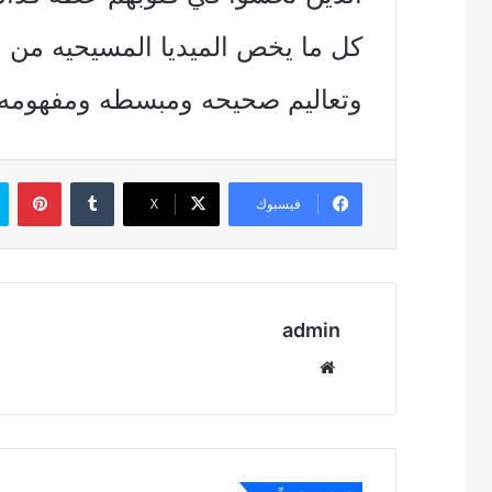
كل ما يخص الميديا المسيحيه من ع
وتعاليم صحيحه ومبسطه ومفهومه ttp://youtu.be/3xLubTc4PkU
بين
فيسبوك
‫X
admin
موقع
الويب