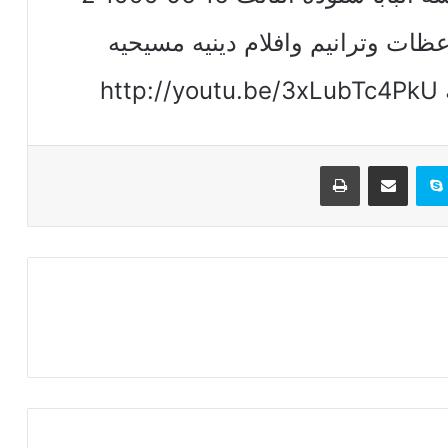
ظات وترانيم وافلام دينيه مسيحيه
h
تيريست
سكايب
مشاركة عبر البريد
طباعة