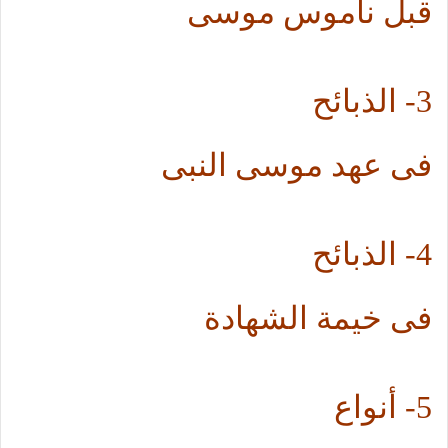
قبل ناموس موسى
3-
الذبائح
فى عهد موسى النبى
4-
الذبائح
فى خيمة الشهادة
5-
أنواع