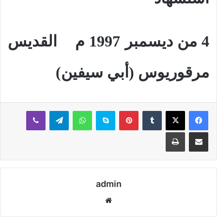
4 من ديسمبر 1997 م
القديس
مرقوريوس (أبي سيفين)
بينتيريست
سكايب
واتساب
تيلقرام
ڤايبر
مشاركة عبر البريد
طباعة
admin
موقع
الويب