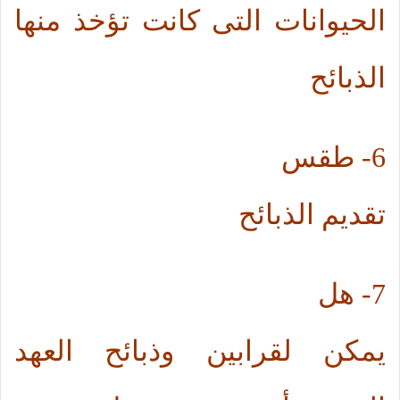
الحيوانات التى كانت تؤخذ منها
الذبائح
6-
طقس
تقديم الذبائح
7-
هل
يمكن لقرابين وذبائح العهد