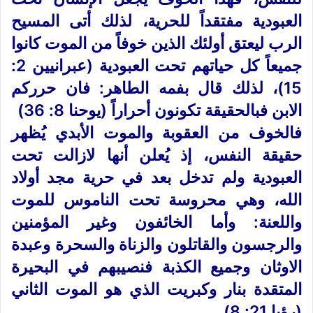
العبودية مفتقداً للحرية، لذلك أتى المسيح
الرب ليعتق أولئك الذين خوفاً من الموت كانوا
جميعاً كل حياتهم تحت العبودية (عبرانيين 2:
15)، لذلك قال بفمه الطاهر: فان حرركم
الابن فبالحقيقة تكونون أحراراً (يوحنا 8: 36)
فالخوف من العقوبة والموت الأبدي يُظهر
حقيقة النفس، إذ يُعلن أنها لازالت تحت
العبودية ولم تدخل بعد في حرية مجد أولاد
الله، وهي محروسة تحت الناموس للموت
واللعنة: وأما الخائفون وغير المؤمنين
والرجسون والقاتلون والزناة والسحرة وعبدة
الاوثان وجميع الكذبة فنصيبهم في البحيرة
المتقدة بنار وكبريت الذي هو الموت الثاني
(رؤيا 21: 8)