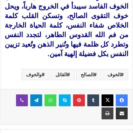
الخوف الفاسد سيبدأ في الخروج هارباً، ويحل
خوف التقوى الصالح، وتسكن القلب كلمة
الخلاص شفاء النفس، كلمة الحياة الخارجة
من فم الله القدوس الطاهر، لتجدد النفس
وتطرد كل ظلمة فيها وتُنير الذهن وتُعيد تزيين
النفس بكل فضيلة إلهية آمين.
الخوف
الصالح
القاتل
والخوف
بينتيريست
سكايب
واتساب
تيلقرام
ڤايبر
مشاركة عبر البريد
طباعة