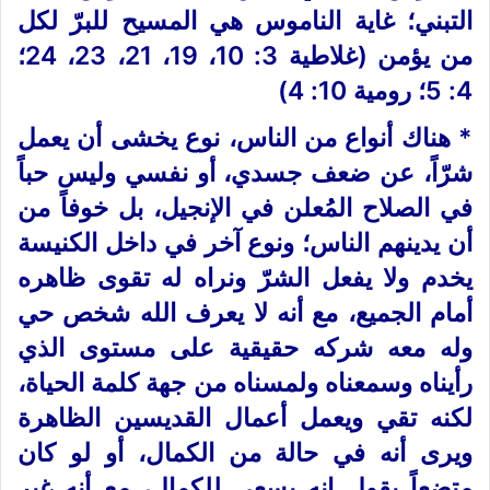
التبني؛ غاية الناموس هي المسيح للبرّ لكل
من يؤمن (غلاطية 3: 10، 19، 21، 23، 24؛
4: 5؛ رومية 10: 4)
* هناك أنواع من الناس، نوع يخشى أن يعمل
شرّاً، عن ضعف جسدي، أو نفسي وليس حباً
في الصلاح المُعلن في الإنجيل، بل خوفاً من
أن يدينهم الناس؛ ونوع آخر في داخل الكنيسة
يخدم ولا يفعل الشرّ ونراه له تقوى ظاهره
أمام الجميع، مع أنه لا يعرف الله شخص حي
وله معه شركه حقيقية على مستوى الذي
رأيناه وسمعناه ولمسناه من جهة كلمة الحياة،
لكنه تقي ويعمل أعمال القديسين الظاهرة
ويرى أنه في حالة من الكمال، أو لو كان
متضعاً يقول انه يسعى للكمال، مع أنه غير