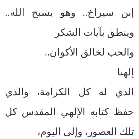
إبن سيراخ.. وهو يسبح الله..
وينطق بآيات الشكر
والحب لخالق الأكوان..
إلهنا
الذي له كل الكرامة، والذي
حفظ كتابه الإلهي المقدس كل
تلك العصور، وإلى اليوم،