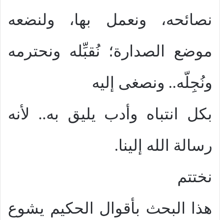
نصائحه، ونعمل بها، ولنضعه
موضع الصدارة؛ نُقبِّله ونحترمه
ونُجِلّه.. ونصغى إليه
بكل انتباه وأدب يليق به.. لأنه
رسالة الله إلينا.
نختتم
هذا البحث بأقوال الحكيم يشوع