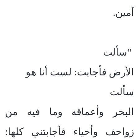
آمين.
“سألت
الأرض فأجابت: لست أنا هو
سألت
البحر وأعماقه وما فيه من
زواحف وأحياء فأجابتني كلها: