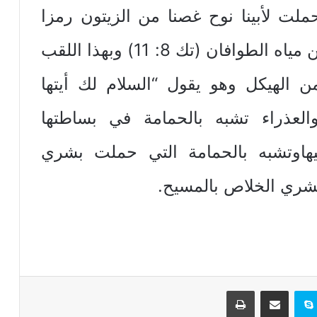
ملت لأبينا نوح غصنا من الزيتون رمزا
للسلام، تحملإليه بشري الخلاص من مياه الطوافان (تك 8: 11) وبهذا اللقب
من الهيكل وهو يقول “السلام لك أيتها
والعذراء تشبه بالحمامة في بساطتها
اوتشبه بالحمامة التي حملت بشري
بشري الخلاص بالمسيح.
تيريست
سكايب
مشاركة عبر البريد
طباعة