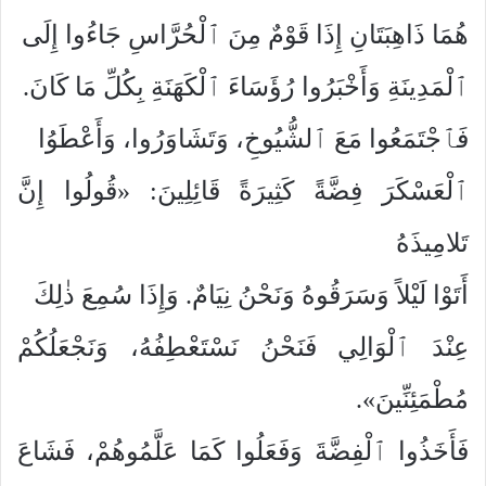
هُمَا ذَاهِبَتَانِ إِذَا قَوْمٌ مِنَ ٱلْحُرَّاسِ جَاءُوا إِلَى
ٱلْمَدِينَةِ وَأَخْبَرُوا رُؤَسَاءَ ٱلْكَهَنَةِ بِكُلِّ مَا كَانَ.
فَٱجْتَمَعُوا مَعَ ٱلشُّيُوخِ، وَتَشَاوَرُوا، وَأَعْطَوُا
ٱلْعَسْكَرَ فِضَّةً كَثِيرَةً قَائِلِينَ: «قُولُوا إِنَّ
تَلامِيذَهُ
أَتَوْا لَيْلاً وَسَرَقُوهُ وَنَحْنُ نِيَامٌ. وَإِذَا سُمِعَ ذٰلِكَ
عِنْدَ ٱلْوَالِي فَنَحْنُ نَسْتَعْطِفُهُ، وَنَجْعَلُكُمْ
مُطْمَئِنِّينَ».
فَأَخَذُوا ٱلْفِضَّةَ وَفَعَلُوا كَمَا عَلَّمُوهُمْ، فَشَاعَ