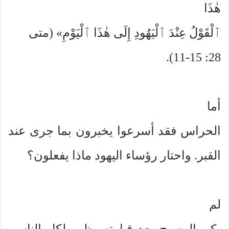
هٰذَا
ٱلْقَوْلُ عِنْدَ ٱلْيَهُودِ إِلَى هٰذَا ٱلْيَوْمِ» (متى
28: 11-15).
أما
الحراس فقد أسرعوا يخبرون بما جرى عند
القبر. واحتار رؤساء اليهود ماذا يفعلون؟
لم
يكن المسيح بعد قيامته يظهر لكل الناس،