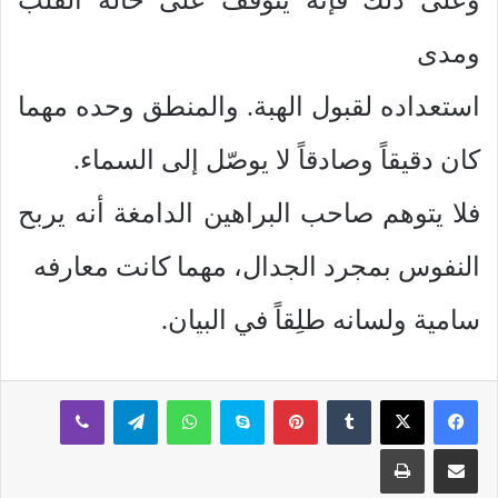
ومدى
استعداده لقبول الهبة. والمنطق وحده مهما
كان دقيقاً وصادقاً لا يوصّل إلى السماء.
فلا يتوهم صاحب البراهين الدامغة أنه يربح
النفوس بمجرد الجدال، مهما كانت معارفه
سامية ولسانه طلِقاً في البيان.
بينتيريست
سكايب
واتساب
تيلقرام
ڤايبر
مشاركة عبر البريد
طباعة