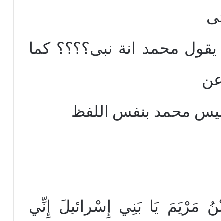
ئى
 يقول محمد انة نبى؟؟؟؟ كما
عن
وليس محمد بنفس اللفظ
 مَرْيَمَ يَا بَنِي إِسْرائيلَ إِنِّي