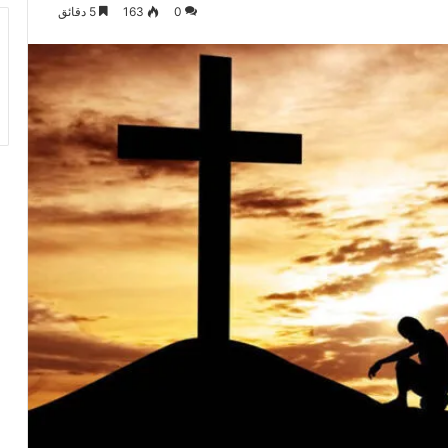
0
163
5 دقائق