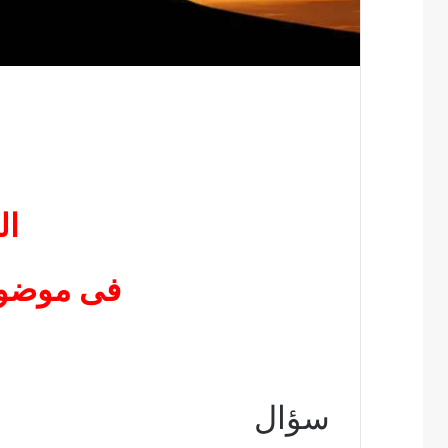
ال
فى موضوع 
سؤال