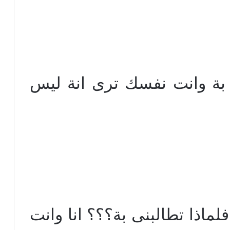
ن بة وانت نفسك ترى انة ليس
فلماذا تطالبنى بة؟؟؟ انا وانت