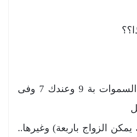
ا؟؟
انجيل برنابا ضد القران (السموات بة 9 وعندك 7 وفى
يمكن الزواج باربعة) وغيرها..