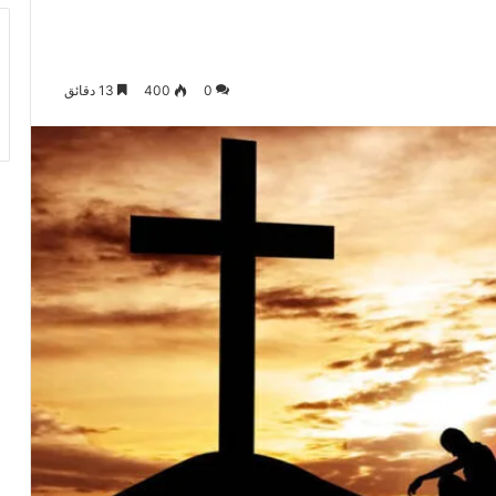
0
400
13 دقائق