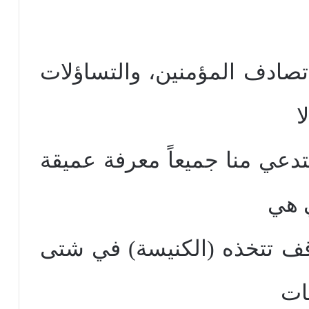
تصادف المؤمنين، والتساؤلات
ا
دعي منا جميعاً معرفة عميقة
ي هي
ف تتخذه (الكنيسة) في شتى
ات