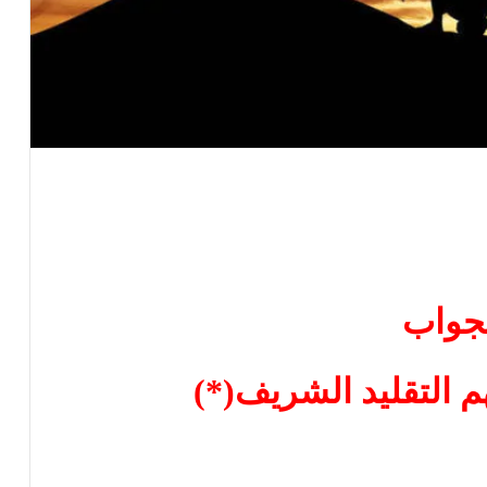
جواب
م التقليد الشريف(*)