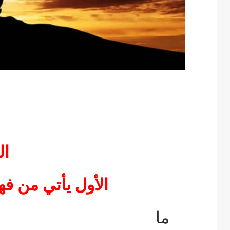
ال
الأول يأتي من فه
ما