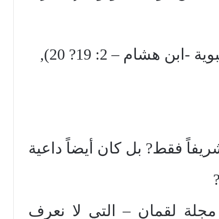
بن هشام – 2: 19? 20),
يفاً فقط? بل كان أيضاً داعية
مجلة لقمان – التي لا نعرف