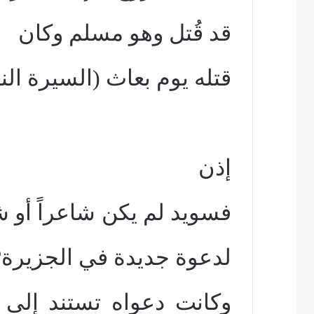
قد قُتل وهو مسلم وكان
قتله يوم بعاث (السيرة النبوية -ا
إذن
فسويد لم يكن شاعراً أو شر
لدعوة جديدة في الجزيرة?
وكانت دعواه تستند إلى 