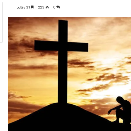
0
223
31 دقائق