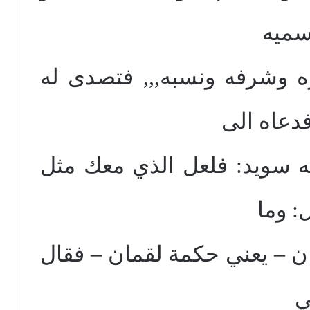
يسميه
 وشرفه ونسبه,,, فتصدى له
دعاه الى
 له سويد: فلعل الذي معك مثل
: وما
ن – يعني حكمة لقمان – فقال
ي