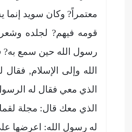
معتمراً? وكان سويد إنما 
قومه فيهم? لجلده وشعره
رسول الله حين سمع به? ف
الله وإلى الإسلام, فقال
الذي معي فقال له الرسول
الذي معك قال: مجلة لقما
له رسول الله: اعرضها عل