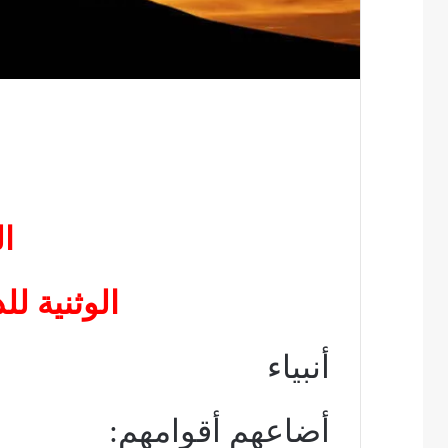
ا
الوثنية لل
أنبياء
أضاعهم أقوامهم: