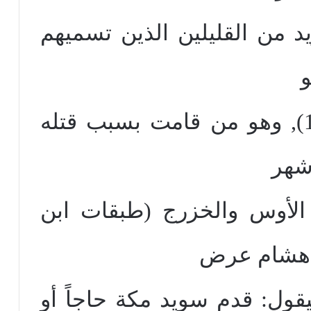
يد من القليلين الذين تسميهم
و
مكانته (المفصل – 8: 166), وهو من قامت بسبب قتله
شهر
الأوس والخزرج (طبقات ابن
قول: قدم سويد مكة حاجاً أو