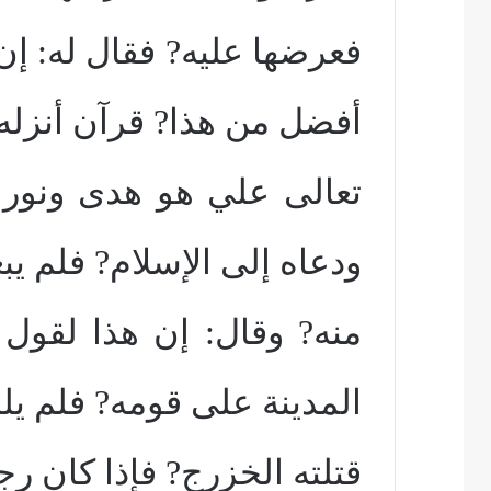
فعرضها عليه? فقال له: إ
أفضل من هذا? قرآن أنزله 
تعالى علي هو هدى ونور ف
ودعاه إلى الإسلام? فلم يب
منه? وقال: إن هذا لقو
المدينة على قومه? فلم يل
قتلته الخزرج? فإذا كان رج