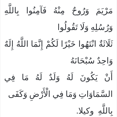
مَرْيَمَ وَرُوحٌ مِنْهُ فَآمِنُوا بِاللَّهِ
وَرُسُلِهِ وَلَا تَقُولُوا
ثَلَاثَةٌ انْتَهُوا خَيْرًا لَكُمْ إِنَّمَا اللَّهُ إِلَهٌ
وَاحِدٌ سُبْحَانَهُ
أَنْ يَكُونَ لَهُ وَلَدٌ لَهُ مَا فِي
السَّمَاوَاتِ وَمَا فِي الْأَرْضِ وَكَفَى
بِاللَّهِ ‏ ‏وكيلا.