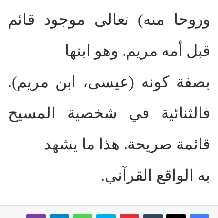
وروحا منه) تعالى موجود قائم
قبل أمه مريم. وهو ابنها
بصفة كونه (عيسى، ابن مريم).
فالثنائية في شخصية المسيح
قائمة صريحة. هذا ما يشهد
به الواقع القرآني.
بينتيريست
سكايب
واتساب
تيلقرام
ڤايبر