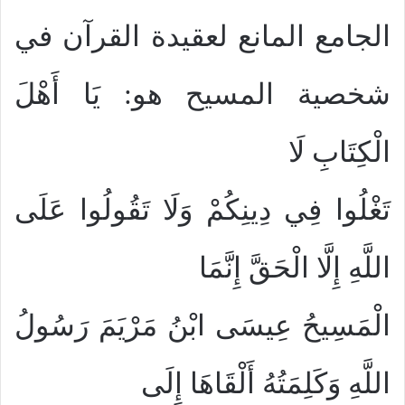
الجامع المانع لعقيدة القرآن في
شخصية المسيح هو: يَا أَهْلَ
الْكِتَابِ لَا
تَغْلُوا فِي دِينِكُمْ وَلَا تَقُولُوا عَلَى
اللَّهِ إِلَّا الْحَقَّ إِنَّمَا
الْمَسِيحُ عِيسَى ابْنُ مَرْيَمَ رَسُولُ
اللَّهِ وَكَلِمَتُهُ أَلْقَاهَا إِلَى