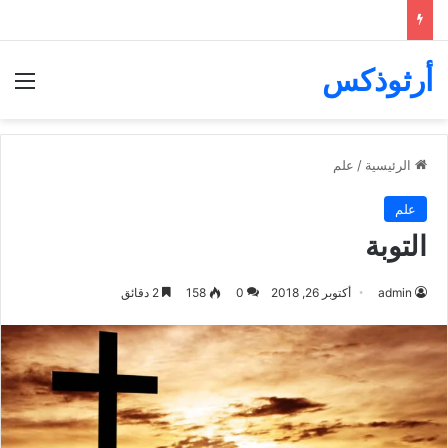
أرثوذكس
الق
الرئيسية
/
علم
علم
التوبة
admin
أكتوبر 26, 2018
0
158
2 دقائق