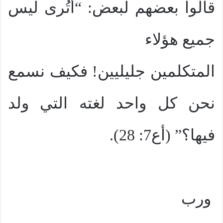
قالوا بعضهم لبعض: “أتُرى ليس
جميع هؤلاء
المتكلمين جليليين! فكيف نسمع
نحن كل واحد لغته التي ولد
فيها؟” (أع7: 28).
ورب