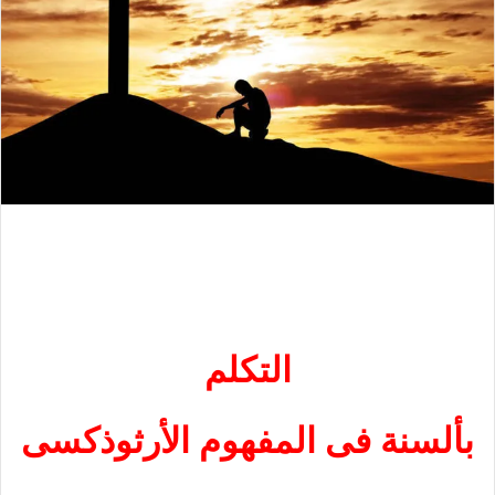
التكلم
بألسنة فى المفهوم الأرثوذكسى