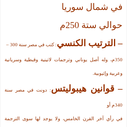
في شمال سوريا
حوالي ستة 250م
– الترتيب الكنسي
: كتب في مصر سنة 300 –
350م، وله أصل يوناني وترجمات لاتينية وقبطية وسريانية
وعربية وإثيوبية.
– قوانين هيبوليتس
: دونت في مصر سنة
340م أو
في رأي آخر القرن الخامس، ولا يوجد لها سوى الترجمة