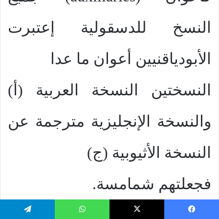
النسخ للدسقولية إعتبرت
الأبودياقنيين أعوان ما عدا
النسختين النسخة العربية (أ)
والنسخة الإنجليزية مترجمة عن
النسخة الأثيوبية (ج)
فجعلتهم شمامسة.
(13)
يسبوك
‫X
واتساب
تيلقرام