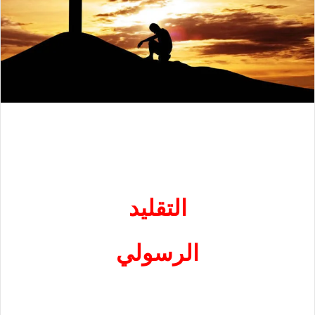
التقليد
الرسولي