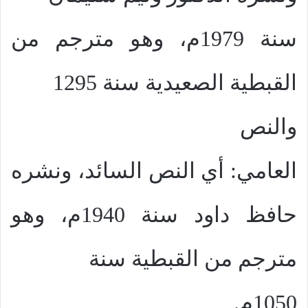
سنة 1979م، وهو مترجم من
القبطية الصعيدية سنة 1295
والنص
العامي: أي النص السائد، ونشره
حافظ داود سنة 1940م، وهو
مترجم من القبطية سنة
1050م.