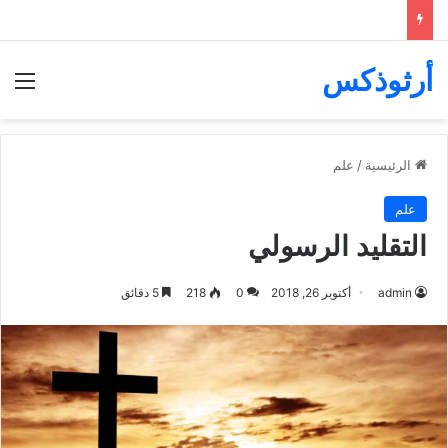
أرثوذكس
الق
الرئيسية
/
علم
علم
التقليد الرسولي
admin
أكتوبر 26, 2018
0
218
5 دقائق