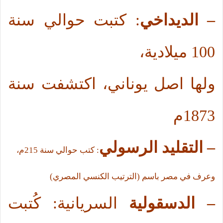
– الديداخي
: كتبت حوالي سنة
100 ميلادية،
ولها اصل يوناني، اكتشفت سنة
1873م
– التقليد الرسولي
: كتب حوالي سنة 215م،
وعرف في مصر باسم (الترتيب الكنسي المصري)
– الدسقولية
السريانية: كُتبت