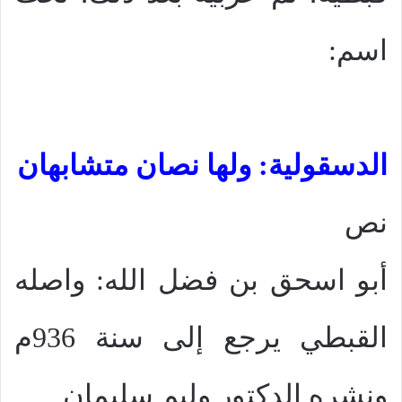
اسم:
الدسقولية: ولها نصان متشابهان
نص
أبو اسحق بن فضل الله: واصله
القبطي يرجع إلى سنة 936م
ونشره الدكتور وليم سليمان