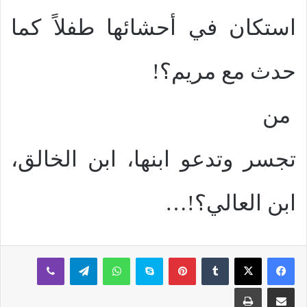
استكان في أحشائها طفلاً كما
حدث مع مريم؟!
من
تجسر وتدعو ابنها، ابن الخالق،
ابن العالي؟!…
بينتيريست
سكايب
واتساب
تيلقرام
ڤايبر
مشاركة عبر البريد
طباعة