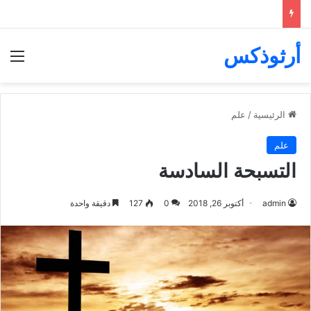
أرثوذكس
الق
الرئيسية
/
علم
علم
التسبحة السادسة
admin
أكتوبر 26, 2018
0
127
دقيقة واحدة