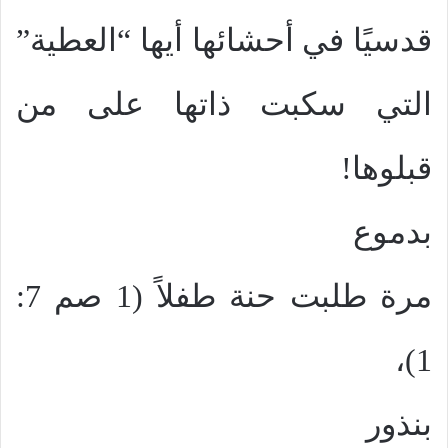
قدسيًا في أحشائها أيها “العطية”
التي سكبت ذاتها على من
قبلوها!
بدموع
مرة طلبت حنة طفلاً (1 صم 7:
1)،
بنذور