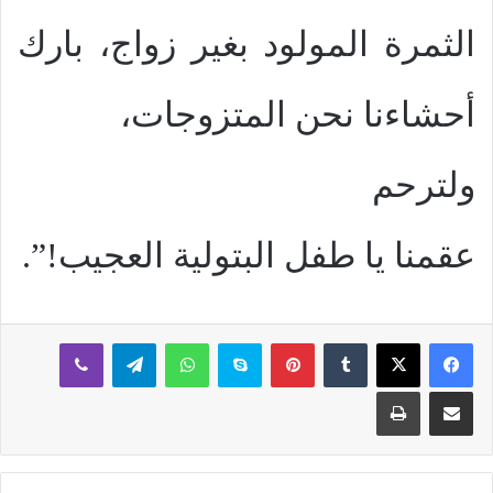
الثمرة المولود بغير زواج، بارك
أحشاءنا نحن المتزوجات،
ولترحم
عقمنا يا طفل البتولية العجيب!”.
بينتيريست
سكايب
واتساب
تيلقرام
ڤايبر
مشاركة عبر البريد
طباعة