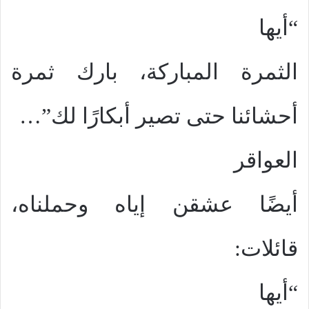
“أيها
الثمرة المباركة، بارك ثمرة
أحشائنا حتى تصير أبكارًا لك”…
العواقر
أيضًا عشقن إياه وحملناه،
قائلات:
“أيها