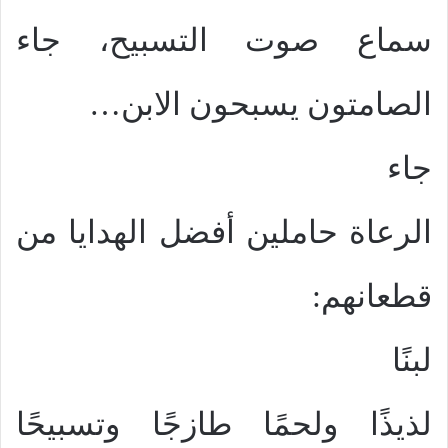
سماع صوت التسبيح، جاء
الصامتون يسبحون الابن…
جاء
الرعاة حاملين أفضل الهدايا من
قطعانهم:
لبنًا
لذيذًا ولحمًا طازجًا وتسبيحًا