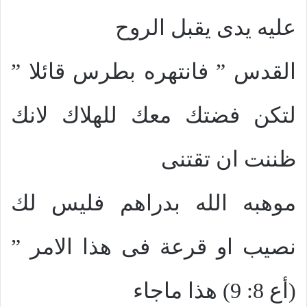
عليه يدى يقبل الروح
القدس ” فانتهره بطرس قائلا ”
لتكن فضتك معك للهلاك لانك
ظننت ان تقتنى
موهبه الله بدراهم فليس لك
نصيب او قرعة فى هذا الامر ”
(أع 8: 9) هذا ماجاء