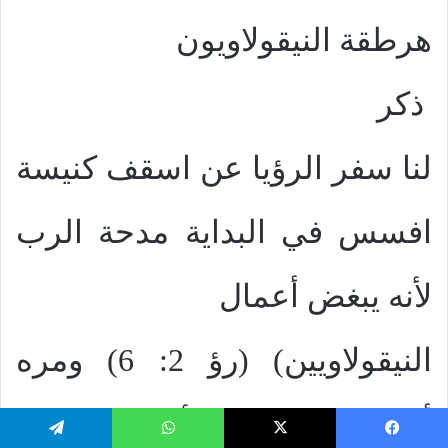
هرطقة النيقولاويون
ذكر
لنا سفر الرؤيا عن اسقف كنيسة
افسس في البداية مدحة الرب
لأنه يبغض أعمال
النيقولاويين) (رؤ 2: 6) ومره
أخرى حزر ووعيد لأسقف كنيسة
يسبوك
‫X
واتساب
تيلقرام