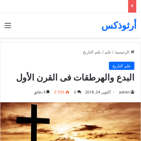
أرثوذكس
الق
الرئيسية
/
علم
/
علم التاريخ
علم التاريخ
البدع والهرطقات فى القرن الأول
admin
أكتوبر 24, 2018
0
2٬355
5 دقائق