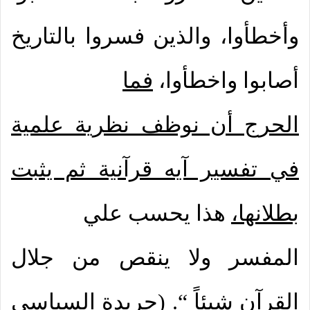
وأخطأوا، والذين فسروا بالتاريخ
أصابوا واخطأوا،
فما
الحرج أن نوظف نظرية علمية
في تفسير آيه قرآنية ثم يثبت
بطلانها،
هذا يحسب علي
المفسر ولا ينقص من جلال
القرآن شيئاً “. (جريدة السياسي