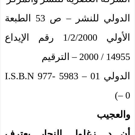
الدولي للنشر – ص 53 الطبعة
الأولي 1/2/2000 رقم الإيداع
14955 / 2000 – الترقيم
الدولي
I.S.B.N 977- 5983 – 01
)
– 0
والعجيب
أن د. زغلول النجار يعترف