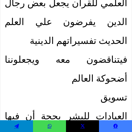
العلمي للقرآن يجعل بعض رجال
الدين يفرضون علي العلم
الحديث تفسيراتهم الدينية
فيتناقضون معه ويجعلوننا
أضحوكة العالم
تسويق
العبادات للبشر بحجة أن فيها
يسبوك
‫X
واتساب
تيلقرام