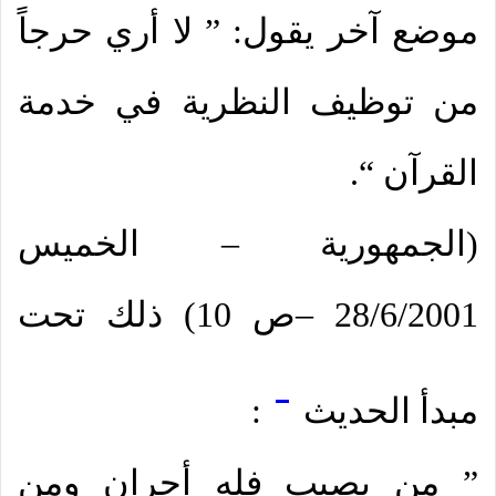
موضع آخر يقول: ” لا أري حرجاً
من توظيف النظرية في خدمة
القرآن “.
(الجمهورية – الخميس
28/6/2001 –ص 10) ذلك تحت
[2]
مبدأ الحديث
:
” من يصيب فله أجران ومن