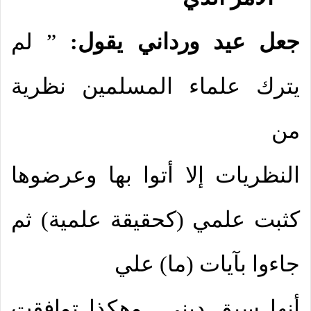
جعل عيد ورداني يقول:
” لم
يترك علماء المسلمين نظرية
من
النظريات إلا أتوا بها وعرضوها
كثبت علمي (كحقيقة علمية) ثم
جاءوا بآيات (ما) علي
أنها سبق ديني.. وهكذا توافقت