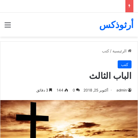
أرثوذكس
الق
الرئيسية
/
كتب
كتب
الباب الثالث
admin
أكتوبر 25, 2018
0
144
3 دقائق