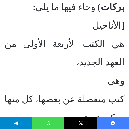
بركات
) وجاء فيها ما يلي:
[الأناجيل
هي الكتب الأربعة الأولى من
العهد الجديد،
وهي
كتب منفصلة عن بعضها، كل منها
يحكي قصة
يسبوك
‫X
واتساب
تيلقرام