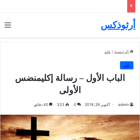
أرثوذكس
الق
/
الرئيسية
علم
علم
الباب الأول – رسالة إكليمنضس
الأولى
admin
أكتوبر 26, 2018
0
333
40 دقائق