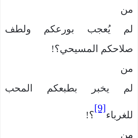
من
لم يُعجب بورعكم ولطف
صلاحكم المسيحي؟!
من
لم يخبر بطبعكم المحب
[9]
للغرباء
؟!
من