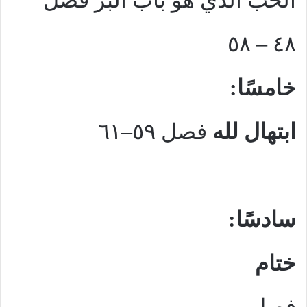
الحب الذي هو باب البرّ
فصل
٤٨ – ٥٨
خامسًا:
ابتهال لله
فصل ٥٩–٦١
سادسًا:
ختام