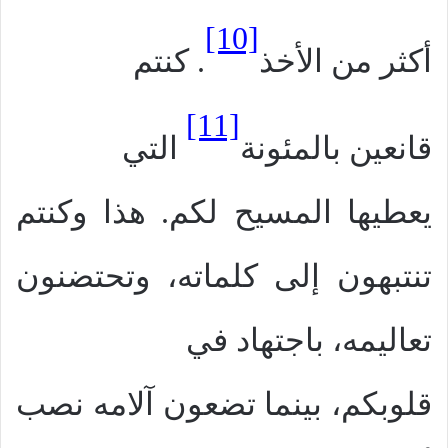
[10]
أكثر من الأخذ
. كنتم
[11]
قانعين بالمئونة
التي
يعطيها المسيح لكم. هذا وكنتم
تنتبهون إلى كلماته، وتحتضنون
تعاليمه، باجتهاد في
قلوبكم، بينما تضعون آلامه نصب