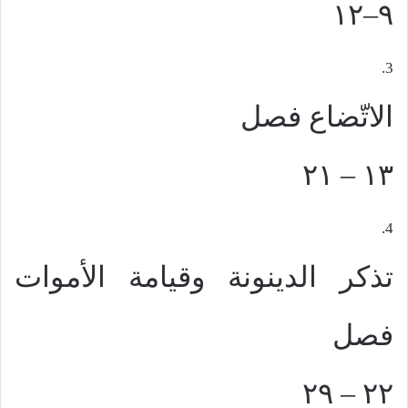
٩–١٢
3.
الاتّضاع
فصل
١٣ – ٢١
4.
تذكر الدينونة وقيامة الأموات
فصل
٢٢ – ٢٩