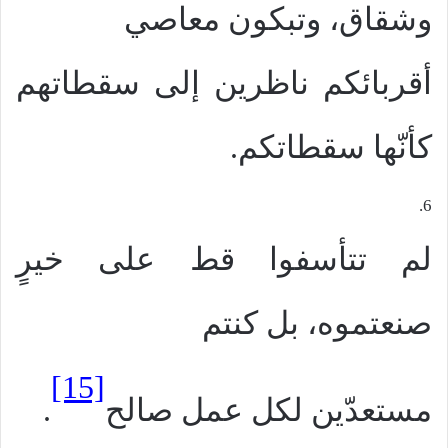
وشقاق، وتبكون معاصي
أقربائكم ناظرين إلى سقطاتهم
كأنّها سقطاتكم.
6.
لم تتأسفوا قط على خيرٍ
صنعتموه، بل كنتم
[15]
مستعدّين لكل عمل صالح
.