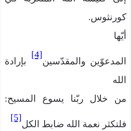
كورنثوس.
أيّها
[4]
المدعوّين والمقدّسين
بإرادة
الله
من خلال ربّنا يسوع المسيح:
[5]
فلتكثر نعمة الله ضابط الكل