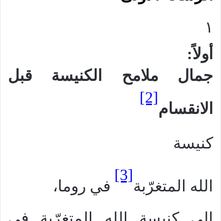
١
أولاً:
جمال ملامح الكنيسة قبل
[2]
الانقسام
كنيسة
[3]
الله المتغرّبة
في روما،
إلى كنيسة الله المتغرّبة في