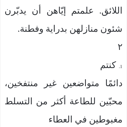
اللائق. علمتم إيّاهن أن يدبّرن
شئون منازلهن بدراية وفطنة.
٢
كنتم
1.
دائمًا متواضعين غير منتفخين،
محبّين للطاعة أكثر من التسلط
مغبوطين في العطاء