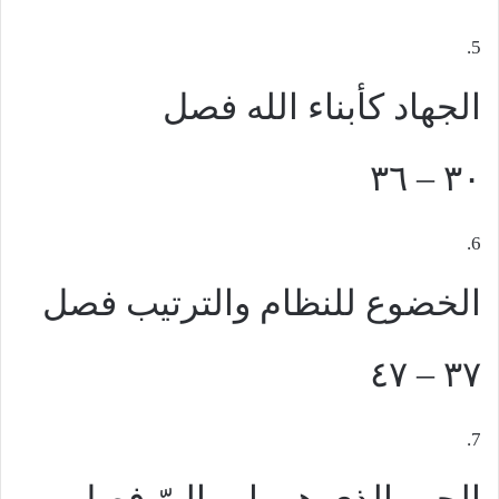
5.
الجهاد كأبناء الله
فصل
٣٠ – ٣٦
6.
الخضوع للنظام والترتيب
فصل
٣٧ – ٤٧
7.