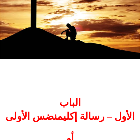
الباب
الأول – رسالة إكليمنضس الأولى
أو