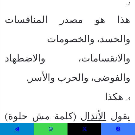
2.
هذا هو مصدر المنافسات
والحسد، والخصومات
والانقسامات، والاضطهاد
والفوضى، والحرب والأسر.
هكذا
3.
يقول
الأنذال
(كلمة مش حلوة)
يسبوك
‫X
واتساب
تيلقرام