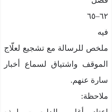
فصل
٦٢–٦٥
فيه
ملخص للرسالة مع تشجيع لعلّاج
الموقف واشتياق لسماع أخبار
سارة عنهم.
ملاحظة: