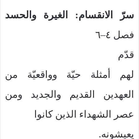
سرّ الانقسام: الغيرة والحسد
فصل ٤–٦
قدّم
لهم أمثلة حيّة وواقعيّة من
العهدين القديم والجديد ومن
عصر الشهداء الذين كانوا
يعيشونه.