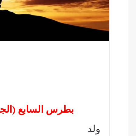
بطرس السابع (الجاول
ولد