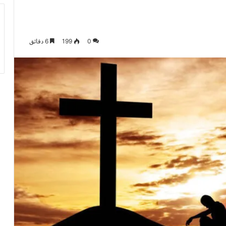
0
199
6 دقائق