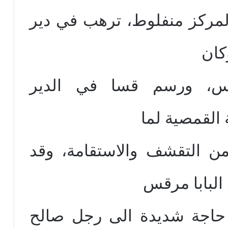
 لمركز منفلوط، ترهب في دير
كان
وس، ورسم قسا في الدير
القمصية لما
ن التقشف والاستقامة، وقد
لبابا مرقس
 حاجة شديدة الى رجل صالح