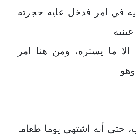
اليه في امر فدخل عليه حجرته
ينيه
لا ما يستره، ومن هنا امر
وهو
، حتى أنه اشتهى يوما طعاما