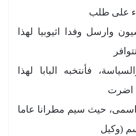
اء على طلب
ون وارسل وفدا اثيوبيا لهذا
توافر
سياسة، فأنتخبه البابا لهذا
ه اضرت
 اسمى، حيث سيم مطرانا عاما
م (وكيل