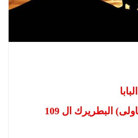
البابا
ى) البطريرك ال 109