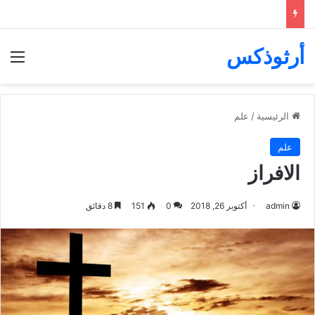
أرثوذكس
الق
الرئيسية
/
علم
علم
الافراز
admin
أكتوبر 26, 2018
0
151
8 دقائق