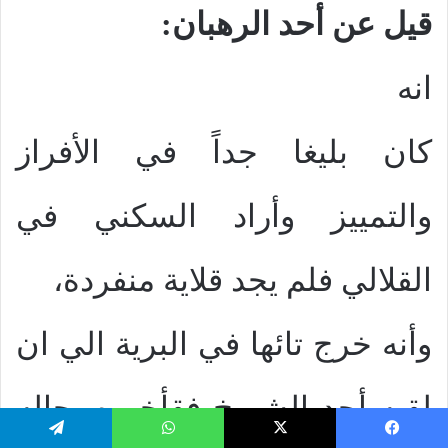
قيل عن أحد الرهبان:
انه
كان بليغا جداً في الأفراز
والتمييز وأراد السكني في
القلالي فلم يجد قلاية منفردة،
وأنه خرج تائها في البرية الي ان
لقيه أحد الشيوخ فقأخبره بحاله
يسبوك
‫X
واتساب
تيلقرام