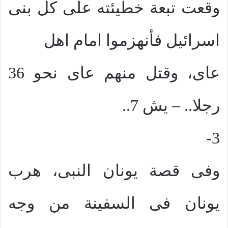
وقعت تبعة خطيئته على كل بنى
اسرائيل فأنهزموا امام اهل
عاى، وقتل منهم عاى نحو 36
رجلا.. – يش 7..
3-
وفى قصة يونان النبى، هرب
يونان فى السفينة من وجه