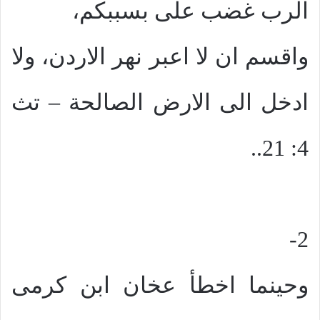
الرب غضب على بسببكم،
واقسم ان لا اعبر نهر الاردن، ولا
ادخل الى الارض الصالحة – تث
4: 21..
2-
وحينما اخطأ عخان ابن كرمى