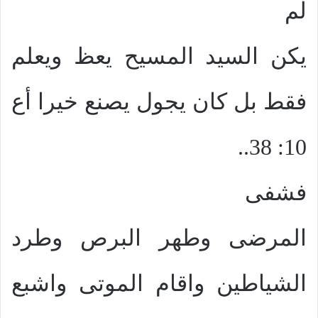
لم
يكن السيد المسيح يعظ ويعلم
فقط بل كان يجول يصنع خيرا أع
10: 38..
فشفى
المرضى وطهر البرص وطرد
الشياطين واقام الموتى واشبع