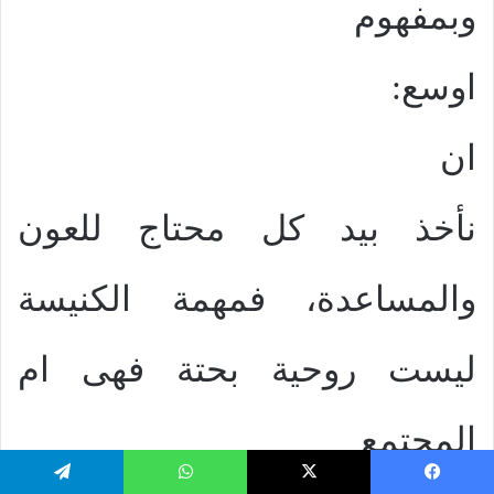
وبمفهوم
اوسع:
ان
نأخذ بيد كل محتاج للعون
والمساعدة، فمهمة الكنيسة
ليست روحية بحتة فهى ام
المجتمع
يسبوك
‫X
واتساب
تيلقرام