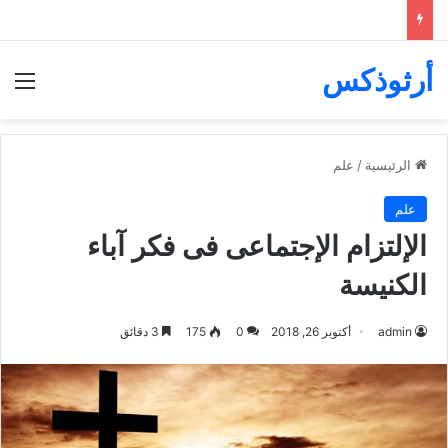
أرثوذكس
الق
الرئيسية
/
علم
علم
الإلتزام الإجتماعى فى فكر آباء
الكنيسة
admin
أكتوبر 26, 2018
0
175
3 دقائق